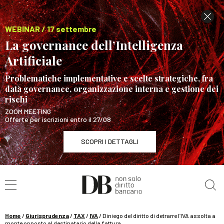
WEBINAR / 17 settembre
La governance dell’Intelligenza
Artificiale
Problematiche implementative e scelte strategiche, fra
data governance, organizzazione interna e gestione dei
rischi
ZOOM MEETING
Offerte per iscrizioni entro il 27/08
SCOPRI I DETTAGLI
Cerca nel sito
WEBINAR / 17 settembre
La governance dell’Intelligenza Artificiale
SCOPRI I DETTAGLI
Home
/
Giurisprudenza
/
TAX
/
IVA
/
Diniego del diritto di detrarre l’IVA assolta a
monte opposto al destinatario della fattura