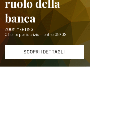
ruolo della
banca
ZOOM MEETING
Offerte per iscrizioni entro 08/09
SCOPRI I DETTAGLI