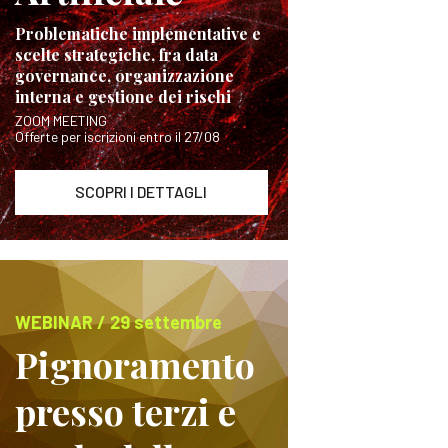
Problematiche implementative e
scelte strategiche, fra data
governance, organizzazione
interna e gestione dei rischi
ZOOM MEETING
Offerte per iscrizioni entro il 27/08
SCOPRI I DETTAGLI
WEBINAR / 29 settembre
Pignoramento
presso terzi e