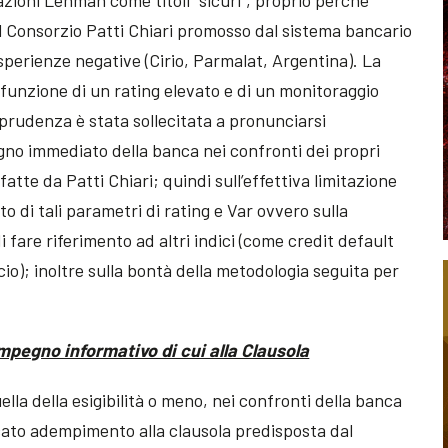
zioni Lehman come titoli “sicuri”, proprio perché
al Consorzio Patti Chiari promosso dal sistema bancario
esperienze negative (Cirio, Parmalat, Argentina). La
funzione di un rating elevato e di un monitoraggio
isprudenza è stata sollecitata a pronunciarsi
egno immediato della banca nei confronti dei propri
fatte da Patti Chiari; quindi sull’effettiva limitazione
to di tali parametri di rating e Var ovvero sulla
di fare riferimento ad altri indici (come credit default
cio); inoltre sulla bontà della metodologia seguita per
’impegno informativo di cui alla Clausola
la della esigibilità o meno, nei confronti della banca
ncato adempimento alla clausola predisposta dal