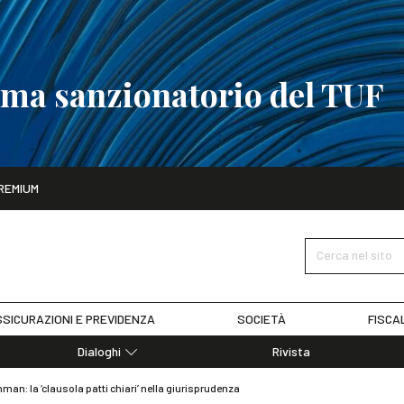
tema sanzionatorio del TUF
ito
REMIUM
tobre
La riforma del sistema sanzionatorio del TUF
SCOPRI I DET
Cerca nel sito
SICURAZIONI E PREVIDENZA
SOCIETÀ
FISCA
Dialoghi
Rivista
Dialoghi di Diritto dell'Economia
man: la ‘clausola patti chiari’ nella giurisprudenza
Editoriali