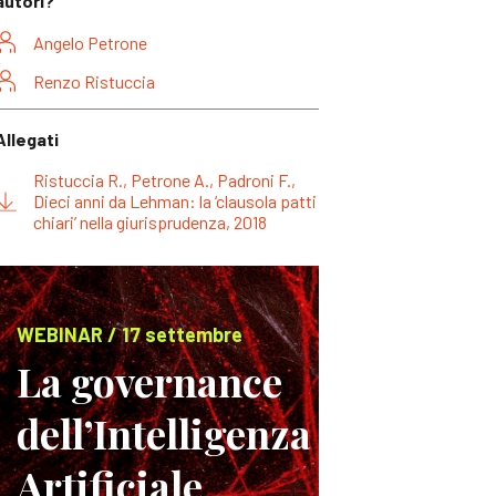
autori?
Angelo Petrone
Renzo Ristuccia
Allegati
Ristuccia R., Petrone A., Padroni F.,
Dieci anni da Lehman: la ‘clausola patti
chiari’ nella giurisprudenza, 2018
WEBINAR / 17 settembre
La governance
dell’Intelligenza
Artificiale