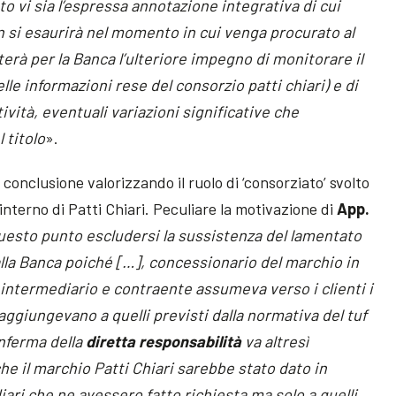
to vi sia l’espressa annotazione integrativa di cui
on si esaurirà nel momento in cui venga procurato al
terà per la Banca l’ulteriore impegno di monitorare il
le informazioni rese del consorzio patti chiari) e di
vità, eventuali variazioni significative che
 titolo
».
 conclusione valorizzando il ruolo di ‘consorziato’ svolto
interno di Patti Chiari. Peculiare la motivazione di
App.
uesto punto escludersi la sussistenza del lamentato
alla Banca poiché […], concessionario del marchio in
intermediario e contraente assumeva verso i clienti i
 aggiungevano a quelli previsti dalla normativa del tuf
onferma della
diretta responsabilità
va altresì
che il marchio Patti Chiari sarebbe stato dato in
iari che ne avessero fatto richiesta ma solo a quelli