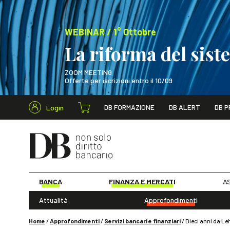
WEBINAR / 1° Ottobre
La riforma del sis
ZOOM MEETING
Offerte per iscrizioni entro il 10/09
Cerca nel s
DB FORMAZIONE
DB ALERT
DB P
Login
WEBINAR / 1° Ot
BANCA
FINANZA E MERCATI
AS
Attualità
Approfondimenti
Home
/
Approfondimenti
/
Servizi bancari e finanziari
/
Dieci anni da Leh