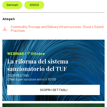
Derivati
IOSCO
Allegati
Commodity Storage and Delivery Infrastructures: Good o Sound
Practices
WEBINAR / 1° Ottobre
La riforma del sistema
sanzionatorio del TUF
ZOOM MEETING
Offerte per iscrizioni entro il 10/09
SCOPRI I DETTAGLI