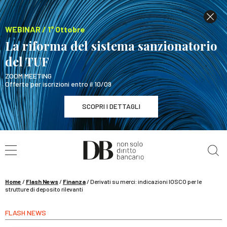
WEBINAR / 1° Ottobre
La riforma del sistema sanzionatorio
del TUF
ZOOM MEETING
Offerte per iscrizioni entro il 10/09
SCOPRI I DETTAGLI
Cerca nel sito
WEBINAR / 1° Ottobre
La riforma del sistema sanzionatorio del TUF
SCOPRI I DETTAGLI
Home
/
Flash News
/
Finanza
/
Derivati su merci: indicazioni IOSCO per le
strutture di deposito rilevanti
FLASH NEWS