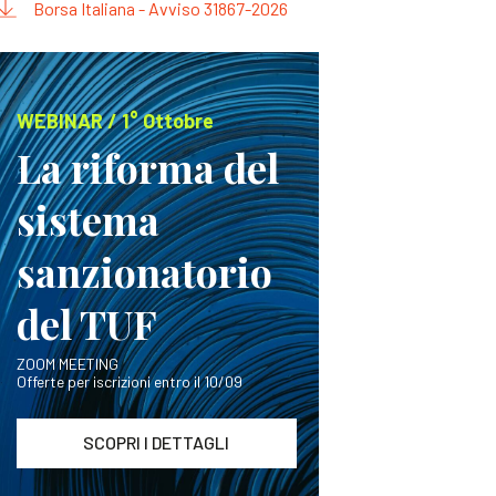
Borsa Italiana - Avviso 31867-2026
WEBINAR / 1° Ottobre
La riforma del
sistema
sanzionatorio
del TUF
ZOOM MEETING
Offerte per iscrizioni entro il 10/09
SCOPRI I DETTAGLI