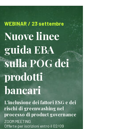
WEBINAR / 23 settembre
Nuove linee
guida EBA
sulla POG dei
prodotti
bancari
L’inclusione dei fattori ESG e dei
rischi di greenwashing nel
processo di product governance
ZOOM MEETING
Offerte per iscrizioni entro il 02/09