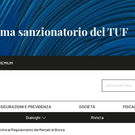
tema sanzionatorio del TUF
ito
REMIUM
tobre
La riforma del sistema sanzionatorio del TUF
SCOPRI I DET
Cerca nel sito
SICURAZIONI E PREVIDENZA
SOCIETÀ
FISCA
Dialoghi
Rivista
Dialoghi di Diritto dell'Economia
iche al Regolamento dei Mercati di Borsa
Editoriali