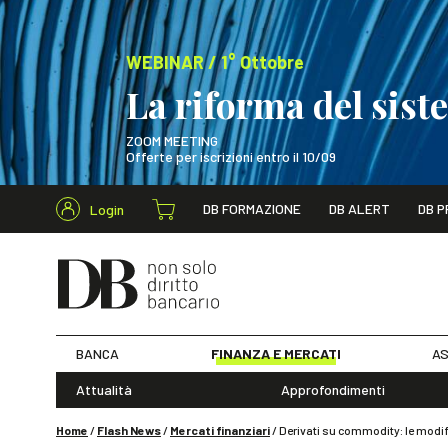
WEBINAR / 1° Ottobre
La riforma del sis
ZOOM MEETING
Offerte per iscrizioni entro il 10/09
Cerca nel s
DB FORMAZIONE
DB ALERT
DB P
Login
WEBINAR / 1° Ot
BANCA
FINANZA E MERCATI
AS
Attualità
Approfondimenti
Home
/
Flash News
/
Mercati finanziari
/
Derivati su commodity: le modif