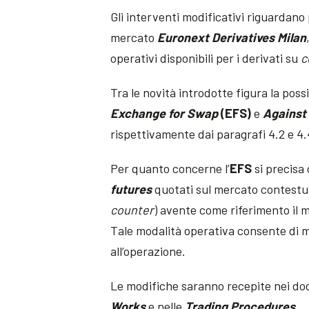
Gli interventi modificativi riguardano 
mercato
Euronext Derivatives Milan
operativi disponibili per i derivati su
c
Tra le novità introdotte figura la poss
Exchange for Swap
(EFS)
e
Against
rispettivamente dai paragrafi 4.2 e 4.
Per quanto concerne l’
EFS
si precisa
futures
quotati sul mercato contest
counter
) avente come riferimento il
Tale modalità operativa consente di mi
all’operazione.
Le modifiche saranno recepite nei d
Works
e nelle
Trading Procedures
.