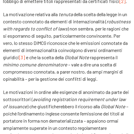
l’obbligo di emettere titoli rappresentati da certificati fisici
[2]
.
La motivazione relativa alla
tenuta
della scelta della legge in un
contesto connotato da elementi di internazionalità (
robustness
with regards to conflict of laws
) non sembra, per le ragioni che
si esporranno di seguito, particolarmente convincente. Per
vero, lo stesso DIMCG riconosce che le emissioni connotate da
elementi di internazionalità coinvolgono diversi ordinamenti
giuridici
[3]
e che la scelta della
Global Note
rappresenta il
minimo comune denominatore
– vale a dire una scelta di
compromesso connotata, a parer nostro, da ampi margini di
opinabilità – per la gestione dei conflitti di leggi.
Le motivazioni in ordine alle esigenze di anonimato da parte dei
sottoscrittori (
avoiding registration requirement under law
of issuance
) che giustificherebbero il ricorso alla
Global Note
–
poiché l’ordinamento inglese consente l’emissione dei titoli al
portatore in forma non dematerializzata – appaiono ormai
ampiamente superate in un contesto regolamentare