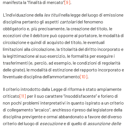
manifesta la “finalità di mercato”
[9]
.
L’individuazione della
lex tituli
nella legge del luogo di emissione
disciplina pertanto gli aspetti
cartolari
del fenomeno
obbligatorio e, più precisamente, la creazione del titolo, le
eccezioni che il debitore può opporre al portatore, le modalità di
circolazione e quindi di acquisto del titolo, le eventuali
limitazioni alla circolazione, la titolarità del diritto incorporato e
la legittimazione al suo esercizio, le formalità per eseguire i
trasferimenti (e, perciò, ad esempio, le condizioni di regolarità
delle girate), le modalità di estinzione del rapporto incorporato e
l’eventuale disciplina dell’ammortamento
[10]
.
Il criterio introdotto dalla Legge di riforma è stato ampiamente
criticato
[11]
per il suo carattere “insoddisfacente” e foriero di
non pochi problemi interpretativi in quanto ispirato a un criterio
di collegamento “arcaico”, anch’esso ripreso dal legislatore della
disciplina previgente e ormai abbandonato a favore del diverso
criterio del luogo di
esecuzione
e di quello di
assunzione delle