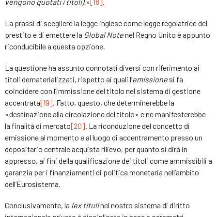
vengono quotati i titoli).
»
[18]
.
La prassi di scegliere la legge inglese come legge regolatrice del
prestito e di emettere la
Global Note
nel Regno Unito è appunto
riconducibile a questa opzione.
La questione ha assunto connotati diversi con riferimento ai
titoli dematerializzati, rispetto ai quali l’
emissione
si fa
coincidere con l’immissione del titolo nel sistema di gestione
accentrata
[19]
. Fatto, questo, che determinerebbe la
«destinazione alla circolazione del titolo» e ne manifesterebbe
la finalità di mercato
[20]
. La riconduzione del concetto di
emissione al momento e al luogo di accentramento presso un
depositario centrale acquista rilievo, per quanto si dirà in
appresso, ai fini della qualificazione dei titoli come ammissibili a
garanzia per i finanziamenti di politica monetaria nell’ambito
dell’Eurosistema.
Conclusivamente, la
lex tituli
nel nostro sistema di diritto
internazionale privato è disciplinata in base a parametri