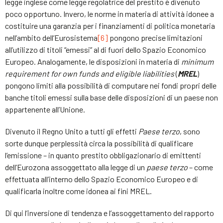
legge inglese come legge regolatrice del prestito è divenuto
poco opportuno. Invero, le norme in materia di attività idonee a
costituire una garanzia per i finanziamenti di politica monetaria
nell’ambito dell’Eurosistema
[6]
pongono precise limitazioni
all’utilizzo di titoli “emessi” al di fuori dello Spazio Economico
Europeo. Analogamente, le disposizioni in materia di
minimum
requirement for own funds and eligible liabilities
(
MREL
)
pongono limiti alla possibilità di computare nei fondi propri delle
banche titoli emessi sulla base delle disposizioni di un paese non
appartenente all’Unione.
Divenuto il Regno Unito a tutti gli effetti
Paese terzo
, sono
sorte dunque perplessità circa la possibilità di qualificare
l’emissione – in quanto prestito obbligazionario di emittenti
dell’Eurozona assoggettato alla legge di un
paese terzo
– come
effettuata all’interno dello Spazio Economico Europeo e di
qualificarla inoltre come idonea ai fini MREL.
Di qui l’inversione di tendenza e l’assoggettamento del rapporto