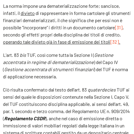
La norma impone una dematerializzazione forte; sancisce,
infatti, il
divieto
di rappresentare in forma cartolare gli strumenti
finanziari dematerializzati, il che significa che per essi non è
possibile “incorporare” i diritti in un documento cartolare
[31]
,
secondo gli effetti propri della disciplina dei titoli di credito,
operando tale divieto già in fase di emissione dei titoli
[32]
.
L’art. 83
bis
TUF, così come tutta la Sezione I (
Gestione
accentrata in regime di dematerializzazione
) del Capo IV
(
Gestione accentrata di strumenti finanziari
) del TUF è norma
di applicazione necessaria.
Ciò risulta confermato dal testo dell’art. 83
quaterdecies
TUF ai
sensi del quale le disposizioni contenute nella Sezione I, Capo V,
del TUF costituiscono disciplina applicabile, ai sensi dell’art. 49,
par. 1, secondo e terzo comma, del Regolamento UE n. 909/2014
(
Regolamento CSDR
), anche nel caso di emissione diretta o
immissione di valori mobiliari regolati dalla legge italiana in un
sistema di scritture contabili gestito da un depositario centrale