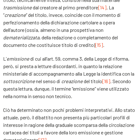
trasmissione
dal creatore al primo prenditore
[14]
. La
“
creazione
” del titolo, invece, coincide con il momento di
perfezionamento della dichiarazione cartolare a opera
dell’autore (ossia, almeno in una prospettiva non
dematerializzata
, della redazione o completamento del
documento che costituisce titolo di credito)
[15]
.
L’
emissione
di cui all’art. 59, comma 3, della Legge di riforma,
però, si presta a letture discordanti, in quanto la relazione
ministeriale di accompagnamento alla Legge la identifica con la
sottoscrizione
nel senso di
creazione
del titolo
[16]
. Secondo
questa lettura, dunque, il termine “emissione” viene utilizzato
nella norma in senso non tecnico.
Ciò ha determinato non pochi problemi interpretativi. Allo stato
attuale, però, il dibattito non presenta più particolari profili di
interesse in ragione della graduale scomparsa della circolazione
cartacea dei titoli a favore della loro emissione e gestione
dematerializzata
[17]
.