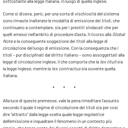
sottostante alla legge italiana, in luogo di quella inglese.
Come si diceva, però, per una sorta di vischiosità del sistema
sono rimaste inalterate le modalità di emissione dei titoli, che
continuano a contemplare, sia per i prestiti sindacati che per
quelli emessi nell’ambito di procedure d’asta, il ricorso alla
Global
Note
e la conseguente soggezione dei titoli alla legge di
circolazione del luogo di emissione. Con la conseguenza che i
titoli – pur disciplinati dal diritto italiano – sono assoggettati alla
legge di circolazione inglese, il che comporta che la
lex tituli
sia
la legge inglese, mentre la
lex contractus
sia sovente quella
italiana.
* * *
Alla luce di queste premesse, vale la pena rimeditare l’assunto
secondo il quale il regime di circolazione dei titoli sia per così
dire “attratto” dalla legge scelta quale legge regolatrice
dell’emissione e inquadrare il fenomeno in un contesto più
ampio, che tenga conto dei diversi aspetti di diritto domestico e