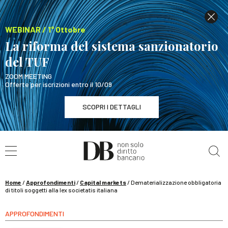
WEBINAR / 1° Ottobre
La riforma del sistema sanzionatorio
del TUF
ZOOM MEETING
Offerte per iscrizioni entro il 10/09
SCOPRI I DETTAGLI
Cerca nel sito
WEBINAR / 1° Ottobre
La riforma del sistema sanzionatorio del TUF
SCOPRI I DETTAGLI
Home
/
Approfondimenti
/
Capital markets
/
Dematerializzazione obbligatoria
di titoli soggetti alla lex societatis italiana
APPROFONDIMENTI