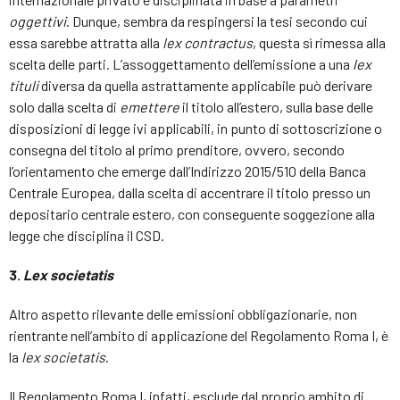
oggettivi
. Dunque, sembra da respingersi la tesi secondo cui
essa sarebbe attratta alla
lex contractus
, questa sì rimessa alla
scelta delle parti. L’assoggettamento dell’emissione a una
lex
tituli
diversa da quella astrattamente applicabile può derivare
solo dalla scelta di
emettere
il titolo all’estero, sulla base delle
disposizioni di legge ivi applicabili, in punto di sottoscrizione o
consegna del titolo al primo prenditore, ovvero, secondo
l’orientamento che emerge dall’Indirizzo 2015/510 della Banca
Centrale Europea, dalla scelta di accentrare il titolo presso un
depositario centrale estero, con conseguente soggezione alla
legge che disciplina il CSD.
3.
Lex societatis
Altro aspetto rilevante delle emissioni obbligazionarie, non
rientrante nell’ambito di applicazione del Regolamento Roma I, è
la
lex societatis
.
Il Regolamento Roma I, infatti, esclude dal proprio ambito di