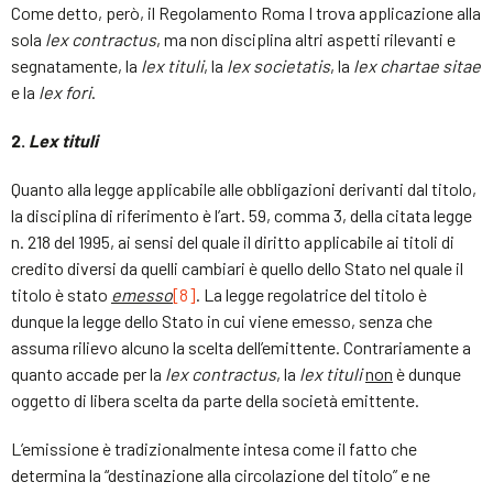
Come detto, però, il Regolamento Roma I trova applicazione alla
sola
lex contractus
, ma non disciplina altri aspetti rilevanti e
segnatamente, la
lex tituli
, la
lex societatis
, la
lex chartae sitae
e la
lex fori
.
2.
Lex tituli
Quanto alla legge applicabile alle obbligazioni derivanti dal titolo,
la disciplina di riferimento è l’art. 59, comma 3, della citata legge
n. 218 del 1995, ai sensi del quale il diritto applicabile ai titoli di
credito diversi da quelli cambiari è quello dello Stato nel quale il
titolo è stato
emesso
[8]
. La legge regolatrice del titolo è
dunque la legge dello Stato in cui viene emesso, senza che
assuma rilievo alcuno la scelta dell’emittente. Contrariamente a
quanto accade per la
lex contractus
, la
lex tituli
non
è dunque
oggetto di libera scelta da parte della società emittente.
L’emissione è tradizionalmente intesa come il fatto che
determina la “destinazione alla circolazione del titolo” e ne