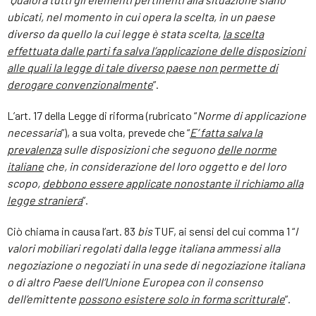
ubicati, nel momento in cui opera la scelta, in un paese
diverso da quello la cui legge è stata scelta,
la scelta
effettuata dalle parti fa salva l’applicazione delle disposizioni
alle quali la legge di tale diverso paese non permette di
derogare convenzionalmente
”.
L’art. 17 della Legge di riforma (rubricato “
Norme di applicazione
necessaria
”), a sua volta, prevede che “
E’ fatta salva la
prevalenza
sulle disposizioni che seguono
delle norme
italiane
che, in considerazione del loro oggetto e del loro
scopo,
debbono essere applicate nonostante il richiamo alla
legge straniera
”.
Ciò chiama in causa l’art. 83
bis
TUF, ai sensi del cui comma 1 “
I
valori mobiliari regolati dalla legge italiana ammessi alla
negoziazione o negoziati in una sede di negoziazione italiana
o di altro Paese dell’Unione Europea con il consenso
dell’emittente
possono esistere solo in forma scritturale
”.