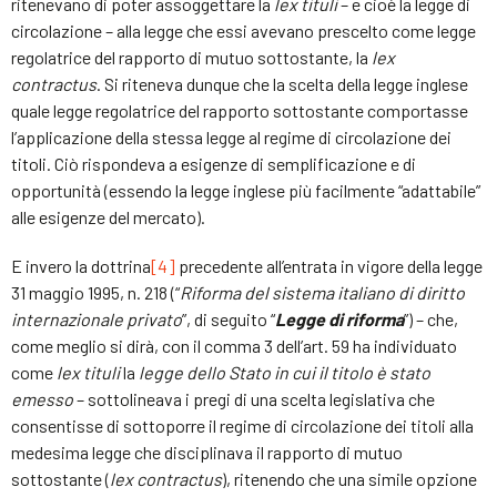
ritenevano di poter assoggettare la
lex tituli
– e cioè la legge di
circolazione – alla legge che essi avevano prescelto come legge
regolatrice del rapporto di mutuo sottostante, la
lex
contractus
. Si riteneva dunque che la scelta della legge inglese
quale legge regolatrice del rapporto sottostante comportasse
l’applicazione della stessa legge al regime di circolazione dei
titoli. Ciò rispondeva a esigenze di semplificazione e di
opportunità (essendo la legge inglese più facilmente “adattabile”
alle esigenze del mercato).
E invero la dottrina
[4]
precedente all’entrata in vigore della legge
31 maggio 1995, n. 218 (“
Riforma del sistema italiano di diritto
internazionale privato
”, di seguito “
Legge di riforma
”) – che,
come meglio si dirà, con il comma 3 dell’art. 59 ha individuato
come
lex tituli
la
legge dello Stato in cui il titolo è
stato
emesso
– sottolineava i pregi di una scelta legislativa che
consentisse di sottoporre il regime di circolazione dei titoli alla
medesima legge che disciplinava il rapporto di mutuo
sottostante (
lex contractus
), ritenendo che una simile opzione