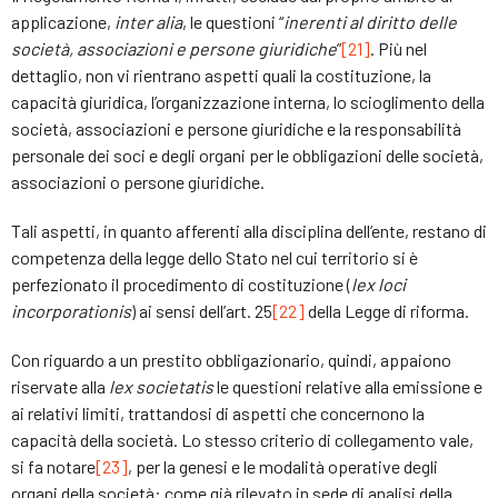
applicazione,
inter alia
, le questioni “
inerenti al diritto delle
società, associazioni e persone giuridiche
”
[21]
. Più nel
dettaglio, non vi rientrano aspetti quali la costituzione, la
capacità giuridica, l’organizzazione interna, lo scioglimento della
società, associazioni e persone giuridiche e la responsabilità
personale dei soci e degli organi per le obbligazioni delle società,
associazioni o persone giuridiche.
Tali aspetti, in quanto afferenti alla disciplina dell’ente, restano di
competenza della legge dello Stato nel cui territorio si è
perfezionato il procedimento di costituzione (
lex loci
incorporationis
) ai sensi dell’art. 25
[22]
della Legge di riforma.
Con riguardo a un prestito obbligazionario, quindi, appaiono
riservate alla
lex societatis
le questioni relative alla emissione e
ai relativi limiti, trattandosi di aspetti che concernono la
capacità della società. Lo stesso criterio di collegamento vale,
si fa notare
[23]
, per la genesi e le modalità operative degli
organi della società: come già rilevato in sede di analisi della