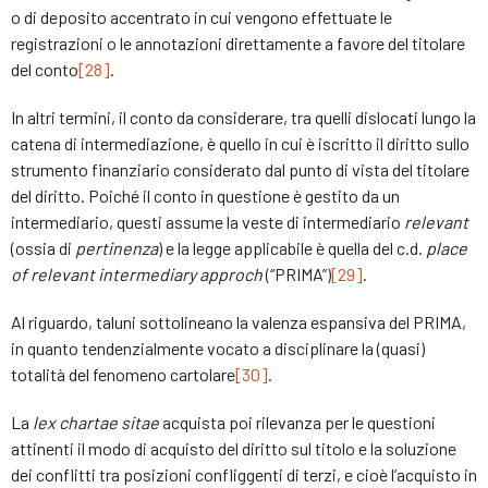
o di deposito accentrato in cui vengono effettuate le
registrazioni o le annotazioni direttamente a favore del titolare
del conto
[28]
.
In altri termini, il conto da considerare, tra quelli dislocati lungo la
catena di intermediazione, è quello in cui è iscritto il diritto sullo
strumento finanziario considerato dal punto di vista del titolare
del diritto. Poiché il conto in questione è gestito da un
intermediario, questi assume la veste di intermediario
relevant
(ossia di
pertinenza
) e la legge applicabile è quella del c.d.
place
of relevant intermediary approch
(“PRIMA”)
[29]
.
Al riguardo, taluni sottolineano la valenza espansiva del PRIMA,
in quanto tendenzialmente vocato a disciplinare la (quasi)
totalità del fenomeno cartolare
[30]
.
La
lex
chartae sitae
acquista poi rilevanza per le questioni
attinenti il modo di acquisto del diritto sul titolo e la soluzione
dei conflitti tra posizioni confliggenti di terzi, e cioè l’acquisto in