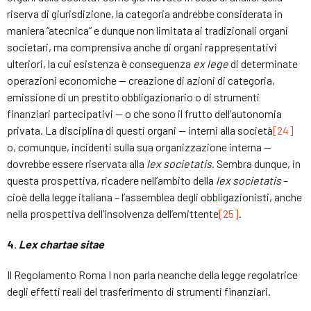
riserva di giurisdizione, la categoria andrebbe considerata in
maniera “atecnica” e dunque non limitata ai tradizionali organi
societari, ma comprensiva anche di organi rappresentativi
ulteriori, la cui esistenza è conseguenza
ex lege
di determinate
operazioni economiche — creazione di azioni di categoria,
emissione di un prestito obbligazionario o di strumenti
finanziari partecipativi — o che sono il frutto dell’autonomia
privata. La disciplina di questi organi — interni alla società
[24]
o, comunque, incidenti sulla sua organizzazione interna —
dovrebbe essere riservata alla
lex societatis
. Sembra dunque, in
questa prospettiva, ricadere nell’ambito della
lex societatis
–
cioè della legge italiana – l’assemblea degli obbligazionisti, anche
nella prospettiva dell’insolvenza dell’emittente
[25]
.
4.
Lex chartae sitae
Il Regolamento Roma I non parla neanche della legge regolatrice
degli effetti reali del trasferimento di strumenti finanziari.