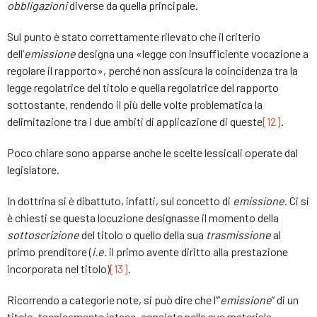
obbligazioni
diverse da quella principale.
Sul punto è stato correttamente rilevato che il criterio
dell’
emissione
designa una «legge con insufficiente vocazione a
regolare il rapporto», perché non assicura la coincidenza tra la
legge regolatrice del titolo e quella regolatrice del rapporto
sottostante, rendendo il più delle volte problematica la
delimitazione tra i due ambiti di applicazione di queste
[12]
.
Poco chiare sono apparse anche le scelte lessicali operate dal
legislatore.
In dottrina si è dibattuto, infatti, sul concetto di
emissione
. Ci si
è chiesti se questa locuzione designasse il momento della
sottoscrizione
del titolo o quello della sua
trasmissione
al
primo prenditore (
i.e.
il primo avente diritto alla prestazione
incorporata nel titolo)
[13]
.
Ricorrendo a categorie note, si può dire che l’”
emissione
” di un
titolo, tecnicamente intesa, consiste nella sua materiale