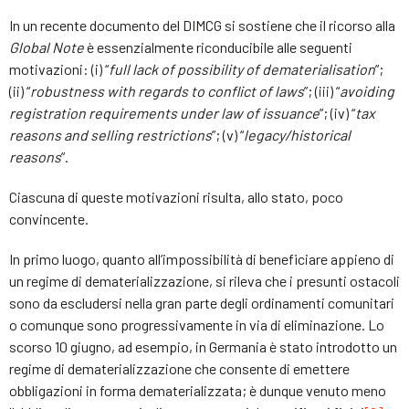
In un recente documento del DIMCG si sostiene che il ricorso alla
Global Note
è essenzialmente riconducibile alle seguenti
motivazioni: (i) “
full lack of possibility of dematerialisation
”;
(ii) “
robustness with regards to conflict of laws
”; (iii) “
avoiding
registration requirements under law of issuance
”; (iv) “
tax
reasons and selling restrictions
”; (v) “
legacy/historical
reasons
”.
Ciascuna di queste motivazioni risulta, allo stato, poco
convincente.
In primo luogo, quanto all’impossibilità di beneficiare appieno di
un regime di dematerializzazione, si rileva che i presunti ostacoli
sono da escludersi nella gran parte degli ordinamenti comunitari
o comunque sono progressivamente in via di eliminazione. Lo
scorso 10 giugno, ad esempio, in Germania è stato introdotto un
regime di dematerializzazione che consente di emettere
obbligazioni in forma dematerializzata; è dunque venuto meno