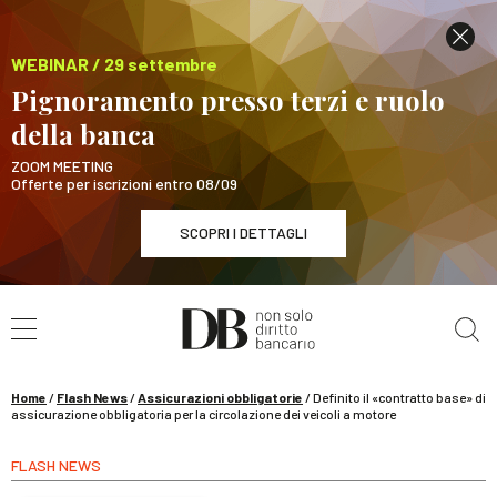
WEBINAR / 29 settembre
Pignoramento presso terzi e ruolo
della banca
ZOOM MEETING
Offerte per iscrizioni entro 08/09
SCOPRI I DETTAGLI
Cerca nel sito
WEBINAR / 29 settembre
Pignoramento presso terzi e ruolo della banca
SCOPRI I DETTAGLI
Home
/
Flash News
/
Assicurazioni obbligatorie
/
Definito il «contratto base» di
assicurazione obbligatoria per la circolazione dei veicoli a motore
FLASH NEWS