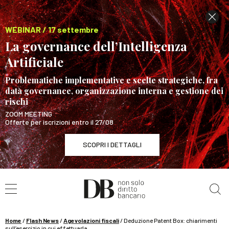
WEBINAR / 17 settembre
La governance dell’Intelligenza
Artificiale
Problematiche implementative e scelte strategiche, fra
data governance, organizzazione interna e gestione dei
rischi
ZOOM MEETING
Offerte per iscrizioni entro il 27/08
SCOPRI I DETTAGLI
Cerca nel sito
WEBINAR / 17 settembre
La governance dell’Intelligenza Artificiale
SCOPRI I DETTAGLI
Home
/
Flash News
/
Agevolazioni fiscali
/
Deduzione Patent Box: chiarimenti
sull’esercizio in cui effettuarla