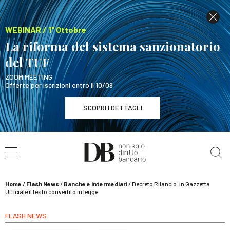
WEBINAR / 1° Ottobre
La riforma del sistema sanzionatorio
del TUF
ZOOM MEETING
Offerte per iscrizioni entro il 10/09
SCOPRI I DETTAGLI
Cerca nel sito
WEBINAR / 1° Ottobre
La riforma del sistema sanzionatorio del TUF
SCOPRI I DETTAGLI
Home
/
Flash News
/
Banche e intermediari
/
Decreto Rilancio: in Gazzetta
Ufficiale il testo convertito in legge
FLASH NEWS