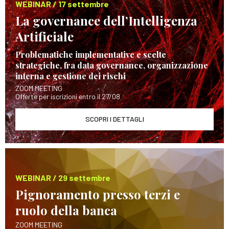
WEBINAR / 17 settembre
La governance dell’Intelligenza
Artificiale
Problematiche implementative e scelte
strategiche, fra data governance, organizzazione
interna e gestione dei rischi
ZOOM MEETING
Offerte per iscrizioni entro il 27/08
SCOPRI I DETTAGLI
WEBINAR / 29 settembre
Pignoramento presso terzi e
ruolo della banca
ZOOM MEETING