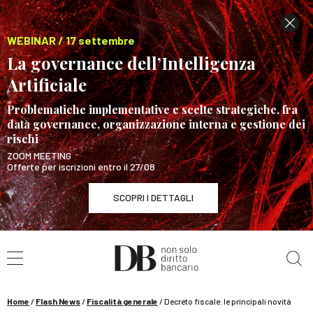
WEBINAR / 17 settembre
La governance dell’Intelligenza
Artificiale
Problematiche implementative e scelte strategiche, fra
data governance, organizzazione interna e gestione dei
rischi
ZOOM MEETING
Offerte per iscrizioni entro il 27/08
SCOPRI I DETTAGLI
Cerca nel sito
WEBINAR / 17 settembre
La governance dell’Intelligenza Artificiale
SCOPRI I DETTAGLI
Home
/
Flash News
/
Fiscalità generale
/
Decreto fiscale: le principali novità