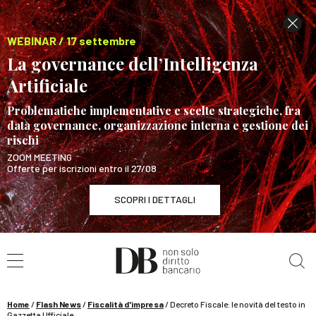
WEBINAR / 17 settembre
La governance dell’Intelligenza
Artificiale
Problematiche implementative e scelte strategiche, fra
data governance, organizzazione interna e gestione dei
rischi
ZOOM MEETING
Offerte per iscrizioni entro il 27/08
SCOPRI I DETTAGLI
Cerca nel sito
WEBINAR / 17 settembre
La governance dell’Intelligenza Artificiale
SCOPRI I DETTAGLI
Home
/
Flash News
/
Fiscalità d'impresa
/
Decreto Fiscale: le novità del testo in
Gazzetta Ufficiale