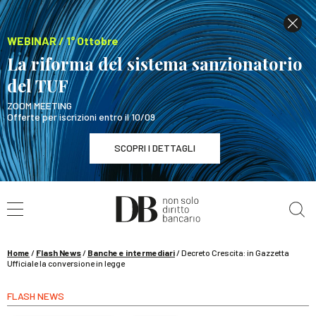
WEBINAR / 1° Ottobre
La riforma del sistema sanzionatorio
del TUF
ZOOM MEETING
Offerte per iscrizioni entro il 10/09
SCOPRI I DETTAGLI
Cerca nel sito
WEBINAR / 1° Ottobre
La riforma del sistema sanzionatorio del TUF
SCOPRI I DETTAGLI
Home
/
Flash News
/
Banche e intermediari
/
Decreto Crescita: in Gazzetta
Ufficiale la conversione in legge
FLASH NEWS