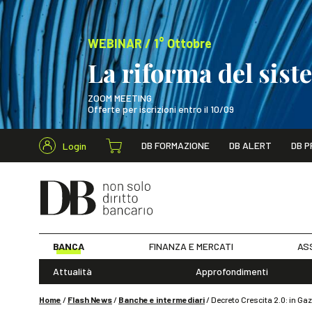
WEBINAR / 1° Ottobre
La riforma del sis
ZOOM MEETING
Offerte per iscrizioni entro il 10/09
Cerca nel s
DB FORMAZIONE
DB ALERT
DB P
Login
WEBINAR / 1° Ot
BANCA
FINANZA E MERCATI
AS
Attualità
Approfondimenti
Home
/
Flash News
/
Banche e intermediari
/
Decreto Crescita 2.0: in Gazz