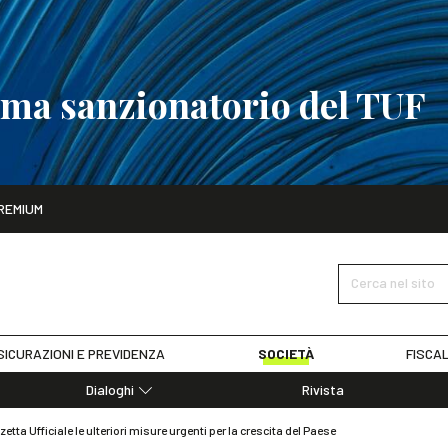
tema sanzionatorio del TUF
ito
REMIUM
tobre
La riforma del sistema sanzionatorio del TUF
SCOPRI I DET
Cerca nel sito
SICURAZIONI E PREVIDENZA
SOCIETÀ
FISCAL
Dialoghi
Rivista
Dialoghi di Diritto dell'Economia
etta Ufficiale le ulteriori misure urgenti per la crescita del Paese
Editoriali