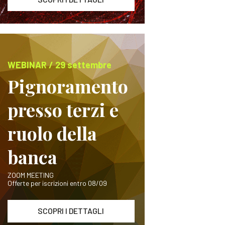
WEBINAR / 29 settembre
Pignoramento
presso terzi e
ruolo della
banca
ZOOM MEETING
Offerte per iscrizioni entro 08/09
SCOPRI I DETTAGLI