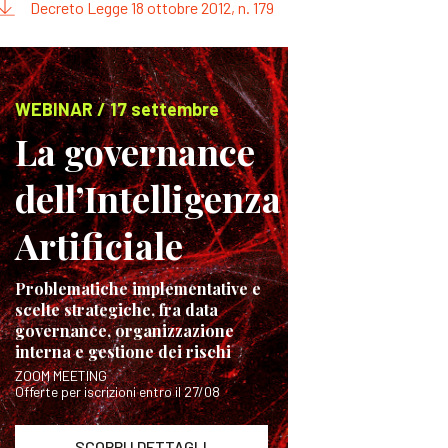
Decreto Legge 18 ottobre 2012, n. 179
WEBINAR / 17 settembre
La governance
dell’Intelligenza
Artificiale
Problematiche implementative e
scelte strategiche, fra data
governance, organizzazione
interna e gestione dei rischi
ZOOM MEETING
Offerte per iscrizioni entro il 27/08
SCOPRI I DETTAGLI