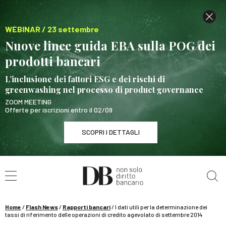
WEBINAR / 23 settembre
Nuove linee guida EBA sulla POG dei
prodotti bancari
L’inclusione dei fattori ESG e dei rischi di
greenwashing nel processo di product governance
ZOOM MEETING
Offerte per iscrizioni entro il 02/09
SCOPRI I DETTAGLI
Cerca nel sito
WEBINAR / 23 settembre
Nuove linee guida EBA sulla POG dei prodotti
bancari
Home
/
Flash News
/
Rapporti bancari
/
I dati utili per la determinazione dei
SCOPRI I DETTAGLI
tassi di riferimento delle operazioni di credito agevolato di settembre 2014