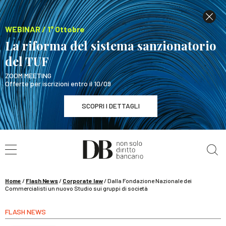
WEBINAR / 1° Ottobre
La riforma del sistema sanzionatorio
del TUF
ZOOM MEETING
Offerte per iscrizioni entro il 10/09
SCOPRI I DETTAGLI
Cerca nel sito
WEBINAR / 1° Ottobre
La riforma del sistema sanzionatorio del TUF
SCOPRI I DETTAGLI
Home
/
Flash News
/
Corporate law
/
Dalla Fondazione Nazionale dei
Commercialisti un nuovo Studio sui gruppi di società
FLASH NEWS