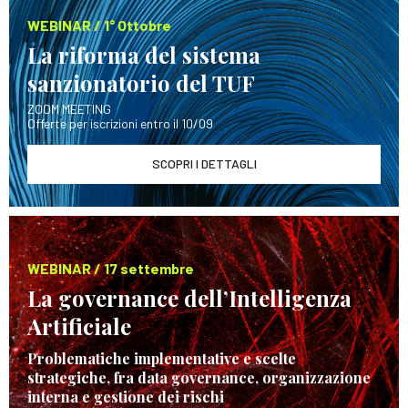
WEBINAR / 1° Ottobre
La riforma del sistema
sanzionatorio del TUF
ZOOM MEETING
Offerte per iscrizioni entro il 10/09
SCOPRI I DETTAGLI
WEBINAR / 17 settembre
La governance dell’Intelligenza
Artificiale
Problematiche implementative e scelte
strategiche, fra data governance, organizzazione
interna e gestione dei rischi