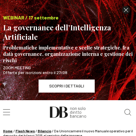
WEBINAR / 17 settembre
La governance dell’Intelligenza
Artificiale
Problematiche implementative e scelte strategiche, fra
data governance, organizzazione interna e gestione dei
rischi
ZOOM MEETING
Offerte per iscrizioni entro il 27/08
SCOPRI I DETTAGLI
Cerca nel sito
WEBINAR / 17 settembre
La governance dell’Intelligenza Artificiale
SCOPRI I DETTAGLI
Home
/
Flash News
/
Bilancio
/
Da Unioncamere il nuovo Manuale operativo per il
deposito dei bilanci 2015 al registro delle imprese