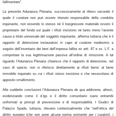
fallimentare
”.
La presente Adunanza Plenaria, successivamente al rilievo secondo il
quale il curatore non può essere ritenuto responsabile della condotta
inquinante, non essendo lo stesso né il trasgressore materiale ovvero il
proprietario del fondo sul quale i rifiuti insistono né tanto meno l’avente
causa a titolo universale del soggetto inquinante, afferma tuttavia che è il
rapporto di detenzione instauratosi in capo al curatore medesimo a
seguito dell’inventario dei beni dell’impresa fallita ex artt. 87 e ss. L.F. a
comportare la sua legittimazione passiva all’ordine di rimozione. A tal
riguardo l’Adunanza Plenaria chiarisce che il rapporto di detenzione, nel
caso di specie, non si riferisce direttamente ai rifiuti bensì al bene
immobile inquinato su cui i rifiuti stessi insistono e che necessitano di
apposito smaltimento.
Alle suddette conclusioni l’Adunanza Plenaria
de qua
addiviene, altresì,
evidenziando come il d.lgs e il diritto comunitario siano entrambi
uniformati ai principi di prevenzione e di responsabilità. I Giudici di
Palazzo Spada, tuttavia, rilevano contestualmente che “
nell’ottica del
diritto europeo (che non pone alcuna norma esimente per i curatori), i