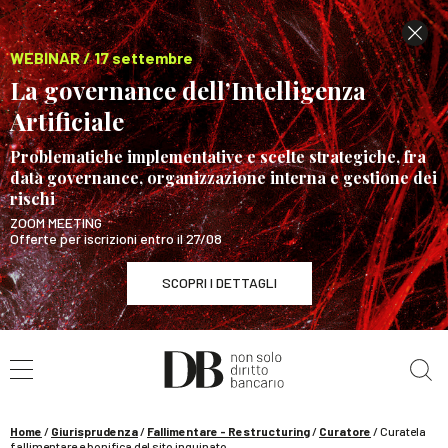
WEBINAR / 17 settembre
La governance dell’Intelligenza
Artificiale
Problematiche implementative e scelte strategiche, fra
data governance, organizzazione interna e gestione dei
rischi
ZOOM MEETING
Offerte per iscrizioni entro il 27/08
SCOPRI I DETTAGLI
Cerca nel sito
WEBINAR / 17 settembre
La governance dell’Intelligenza Artificiale
SCOPRI I DETTAGLI
Home
/
Giurisprudenza
/
Fallimentare - Restructuring
/
Curatore
/
Curatela
fallimentare e bonifica del sito inquinato