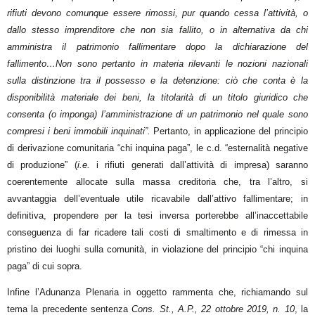
rifiuti devono comunque essere rimossi, pur quando cessa l’attività, o
dallo stesso imprenditore che non sia fallito, o in alternativa da chi
amministra il patrimonio fallimentare dopo la dichiarazione del
fallimento…Non sono pertanto in materia rilevanti le nozioni nazionali
sulla distinzione tra il possesso e la detenzione: ciò che conta è la
disponibilità materiale dei beni, la titolarità di un titolo giuridico che
consenta (o imponga) l’amministrazione di un patrimonio nel quale sono
compresi i beni immobili inquinati”.
Pertanto, in applicazione del principio
di derivazione comunitaria “chi inquina paga”, le c.d. “esternalità negative
di produzione” (
i.e.
i rifiuti generati dall’attività di impresa) saranno
coerentemente allocate sulla massa creditoria che, tra l’altro, si
avvantaggia dell’eventuale utile ricavabile dall’attivo fallimentare; in
definitiva, propendere per la tesi inversa porterebbe all’inaccettabile
conseguenza di far ricadere tali costi di smaltimento e di rimessa in
pristino dei luoghi sulla comunità, in violazione del principio “chi inquina
paga” di cui sopra.
Infine l’Adunanza Plenaria in oggetto rammenta che, richiamando sul
tema la precedente sentenza
Cons. St., A.P., 22 ottobre 2019, n. 10
, la