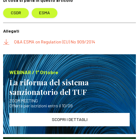
Di cosa si parla in questo articolo
CSDR
ESMA
Allegati
Q&A ESMA on Regulation (EU) No 909/2014
WEBINAR / 1° Ottobre
La riforma del sistema
sanzionatorio del TUF
ZOOM MEETING
Offerte per iscrizioni entro il 10/09
SCOPRI I DETTAGLI