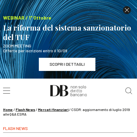
WEBINAR / 1° Ottobre
La riforma del sistema sanzionatorio
del TUF
ZOOM MEETING
Offerte per iscrizioni entro il 10/09
SCOPRI I DETTAGLI
Cerca nel sito
WEBINAR / 1° Ottobre
La riforma del sistema sanzionatorio del TUF
SCOPRI I DETTAGLI
Home
/
Flash News
/
Mercati finanziari
/
CSDR: aggiornamento di luglio 2019
alle Q&A ESMA
FLASH NEWS