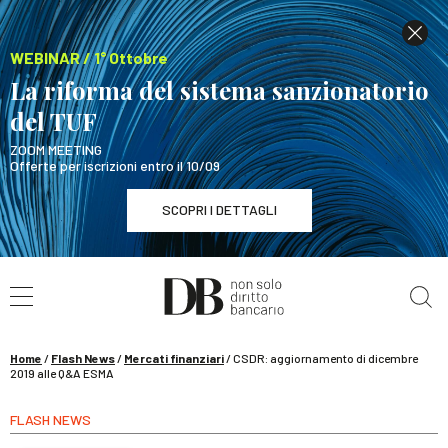
WEBINAR / 1° Ottobre
La riforma del sistema sanzionatorio
del TUF
ZOOM MEETING
Offerte per iscrizioni entro il 10/09
SCOPRI I DETTAGLI
Cerca nel sito
WEBINAR / 1° Ottobre
La riforma del sistema sanzionatorio del TUF
SCOPRI I DETTAGLI
Home
/
Flash News
/
Mercati finanziari
/
CSDR: aggiornamento di dicembre
2019 alle Q&A ESMA
FLASH NEWS