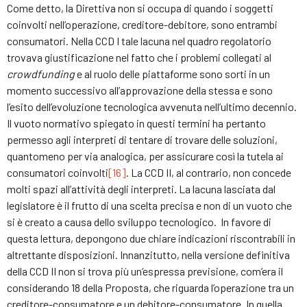
Come detto, la Direttiva non si occupa di quando i soggetti
coinvolti nell’operazione, creditore-debitore, sono entrambi
consumatori. Nella CCD I tale lacuna nel quadro regolatorio
trovava giustificazione nel fatto che i problemi collegati al
crowdfunding
e al ruolo delle piattaforme sono sorti in un
momento successivo all’approvazione della stessa e sono
l’esito dell’evoluzione tecnologica avvenuta nell’ultimo decennio.
Il vuoto normativo spiegato in questi termini ha pertanto
permesso agli interpreti di tentare di trovare delle soluzioni,
quantomeno per via analogica, per assicurare così la tutela ai
consumatori coinvolti
[16]
. La CCD II, al contrario, non concede
molti spazi all’attività degli interpreti. La lacuna lasciata dal
legislatore è il frutto di una scelta precisa e non di un vuoto che
si è creato a causa dello sviluppo tecnologico. In favore di
questa lettura, depongono due chiare indicazioni riscontrabili in
altrettante disposizioni. Innanzitutto, nella versione definitiva
della CCD II non si trova più un’espressa previsione, com’era il
considerando 18 della Proposta, che riguarda l’operazione tra un
creditore-consumatore e un debitore-consumatore. In quella