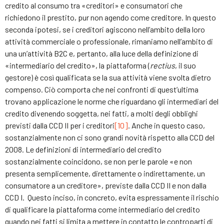
credito al consumo tra «creditori» e consumatori che
richiedono il prestito, pur non agendo come creditore. In questo
seconda ipotesi, se i creditori agiscono nell’ambito della loro
attività commerciale o professionale, rimaniamo nell’ambito di
una un’attività B2C e, pertanto, alla luce della definizione di
«intermediario del credito», la piattaforma (
rectius
, il suo
gestore) è così qualificata se la sua attività viene svolta dietro
compenso. Ciò comporta che nei confronti di quest’ultima
trovano applicazione le norme che riguardano gli intermediari del
credito divenendo soggetta, nei fatti, a molti degli obblighi
previsti dalla CCD II per i creditori
[10]
. Anche in questo caso,
sostanzialmente non ci sono grandi novità rispetto alla CCD del
2008. Le definizioni di intermediario del credito
sostanzialmente coincidono, se non per le parole «e non
presenta semplicemente, direttamente o indirettamente, un
consumatore a un creditore», previste dalla CCD II e non dalla
CCD I. Questo inciso, in concreto, evita espressamente il rischio
di qualificare la piattaforma come intermediario del credito
quando nei fatti si limita a mettere in contatto le controparti di