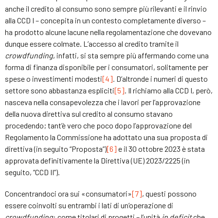
anche il credito al consumo sono sempre più rilevanti e il rinvio
alla CCD I – concepita in un contesto completamente diverso –
ha prodotto alcune lacune nella regolamentazione che dovevano
dunque essere colmate. L’accesso al credito tramite il
crowdfunding
, infatti, si sta sempre più affermando come una
forma di finanza disponibile per i consumatori, solitamente per
spese o investimenti modesti
[4]
. D’altronde i numeri di questo
settore sono abbastanza espliciti
[5]
. Il richiamo alla CCD I, però,
nasceva nella consapevolezza che i lavori per l’approvazione
della nuova direttiva sul credito al consumo stavano
procedendo; tant’è vero che poco dopo l’approvazione del
Regolamento la Commissione ha adottato una sua proposta di
direttiva (in seguito “Proposta”)
[6]
e il 30 ottobre 2023 è stata
approvata definitivamente la Direttiva (UE) 2023/2225 (in
seguito, “CCD II”).
Concentrandoci ora sui «consumatori»
[7]
, questi possono
essere coinvolti su entrambi i lati di un’operazione di
crowdfunding
: come titolari di progetti – l’unità
in deficit
che