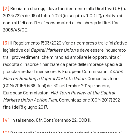
[2]
Richiamo che oggi deve far riferimento alla Direttiva (UE) n.
2023/2225 del 18 ottobre 2023 (in seguito, “CCD II”), relativa ai
contratti di credito ai consumatori e che abroga la Direttiva
2008/48/CE.
[3]
Il Regolamento 1503/2020 viene ricompreso tra le iniziative
legislative del
Capital Markets Union
e deve essere inquadrato
tra i provvedimenti che mirano ad ampliare le opportunità di
raccolta di risorse finanziare da parte delle imprese specie di
piccola-media dimensione. V. European Commission,
Action
Plan on Building a Capital Markets Union
, Comunicazione
(COM/2015/0468 final) del 30 settembre 2015; e ancora,
European Commission,
Mid-Term Review of the Capital
Markets Union Action Plan
, Comunicazione (COM(2017) 292
final) dell’8 giugno 2017.
[4]
In tal senso, Cfr. Considerando 22, CCD II.
[5]
Per un’analisi approfondita a riguardo mi sia permesso di