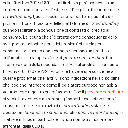
nella Direttiva 2008/48/CE. La Direttiva però nasceva in un
contesto in cui non vi era l’esigenza di regolare il fenomeno del
crowdfunding
. Questa esclusione ha posto in passato dei
problemi di qualificazione delle piattaforme di
crowdfunding
quando facilitano la conclusione di contratti di credito al
consumo. La lacuna che si è creata come conseguenza dello
sviluppo tecnologico pone dei problemi di tutela per i
consumatori quando concedono o ricercano un prestito
nell’ambito di una operazione di
peer to peer lending
. Con
l’approvazione della seconda direttiva sul credito al consumo –
Direttiva (UE) 2023/2225 – non si è trovata una soluzione a
queste problematiche, anzi vi sono indicazioni nella disciplina
che lasciano intendere come il legislatore europeo non abbia
volutamente regolato questi aspetti. Con il
presente contributo
si vuole brevemente affrontare gli aspetti che coinvolgono i
consumatori nelle operazioni di
crowdfunding
, sia nelle
operazioni
business to consumer
che
peer to peer
lending
, e
mettere in luce, in particolare, i vuoti normativi non ancora
affrontati dalla CCD II.