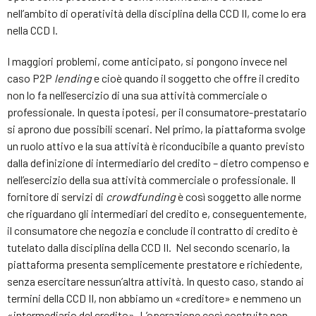
nell’ambito di operatività della disciplina della CCD II, come lo era
nella CCD I.
I maggiori problemi, come anticipato, si pongono invece nel
caso P2P
lending
e cioè quando il soggetto che offre il credito
non lo fa nell’esercizio di una sua attività commerciale o
professionale. In questa ipotesi, per il consumatore-prestatario
si aprono due possibili scenari. Nel primo, la piattaforma svolge
un ruolo attivo e la sua attività è riconducibile a quanto previsto
dalla definizione di intermediario del credito – dietro compenso e
nell’esercizio della sua attività commerciale o professionale. Il
fornitore di servizi di
crowdfunding
è così soggetto alle norme
che riguardano gli intermediari del credito e, conseguentemente,
il consumatore che negozia e conclude il contratto di credito è
tutelato dalla disciplina della CCD II. Nel secondo scenario, la
piattaforma presenta semplicemente prestatore e richiedente,
senza esercitare nessun’altra attività. In questo caso, stando ai
termini della CCD II, non abbiamo un «creditore» e nemmeno un
«intermediario del credito». L’operazione così costruita non