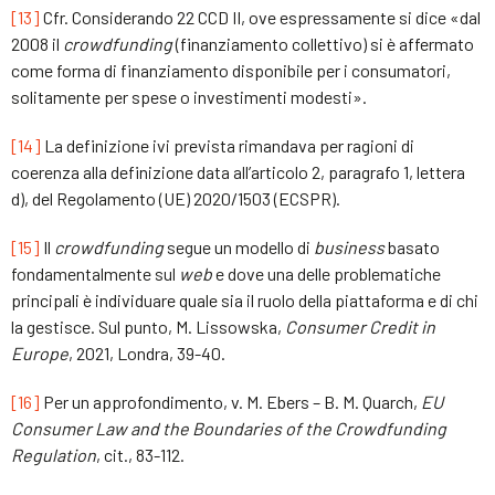
[13]
Cfr. Considerando 22 CCD II, ove espressamente si dice «dal
2008 il
crowdfunding
(finanziamento collettivo) si è affermato
come forma di finanziamento disponibile per i consumatori,
solitamente per spese o investimenti modesti».
[14]
La definizione ivi prevista rimandava per ragioni di
coerenza alla definizione data all’articolo 2, paragrafo 1, lettera
d), del Regolamento (UE) 2020/1503 (ECSPR).
[15]
Il
crowdfunding
segue un modello di
business
basato
fondamentalmente sul
web
e dove una delle problematiche
principali è individuare quale sia il ruolo della piattaforma e di chi
la gestisce. Sul punto, M. Lissowska,
Consumer Credit in
Europe
, 2021, Londra, 39-40.
[16]
Per un approfondimento, v. M. Ebers – B. M. Quarch,
EU
Consumer Law and the Boundaries of the Crowdfunding
Regulation
, cit., 83-112.