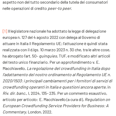
aspetto non del tutto secondario della tutela dei consumatori
nelle operazioni di credito
peer-to peer
.
[1]
Il legislatore nazionale ha adottato la legge di delegazione
europea n. 127 del 4 agosto 2022 con delega al Governo di
attuare in Italia il Regolamento UE; l’attuazione è quindi stata
realizzata con il d.lgs. 10 marzo 2023 n. 30 che, tra le altre cose,
ha abrogato l’art. 50-
quinquies
, TUF, e modificato altri articoli
del testo unico finanziario. Per un approfondimento v. E.
Macchiavello,
La regolazione del crowdfunding in Italia dopo
l’adattamento del nostro ordinamento al Regolamento UE n.
2020/1503: i principali cambiamenti per i fornitori di servizi di
crowdfunding operanti in Italia e questioni ancora aperte
, in
Riv. dir. banc.
, I, 2024, 135- 235. Per un commento esaustivo,
articolo per articolo: E. Macchiavello (a cura di),
Regulation on
European Crowdfunding Service Providers for Business: A
Commentary
, London, 2022.