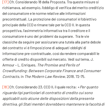
[17]
Cfr. Considerando 18 della Proposta. Tra queste misure si
richiamava, ad esempio, l’obbligo di verifica del merito creditizio
del consumatore e le norme relative alle informazioni
precontrattuali. La protezione dei consumatori è l’obiettivo
principale della CCD e rimane tale per la CCD II. In questa
prospettiva, l’asimmetria informativa tra il creditore e il
consumatore è uno dei problemi da superare. Tra le vie
classiche da seguire per assicurare una tutela alla parte debole
del contratto vi è l’imposizione di adeguati obblighi di
informazione pre-contrattuale, così da rendere comparabili le
offerte di credito disponibili sul mercato. Vedi sul tema, J.
Armour – L. Enriques,
The Promise and Perils of
Crowdfunding: Between Corporate Finance and Consumer
Contracts
, in
The Modern Law Review
, 2018, 72-75.
[18]
Cfr. Considerando 23, CCD II, il quale recita: «
Per quanto
riguarda tipi particolari di contratto di credito cui sono
applicabili solo alcune delle disposizioni della presente
direttiva, gli Stati membri dovrebbero mantenere la facoltà di