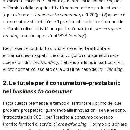
solamente chi chiede il prestito, mentre chi lo concede agisce
nell’ambito della propria attività commerciale e professionale
(operazione c.d.
business to consumer
, o “B2C”); e (2) quando è
consumatore sia chi chiede il prestito che colui che lo concede
nell’ambito di un’attività non professionale (c.d.
peer-to-peer
lending
, o anche operazioni “P2P
lending
”).
Nel presente contributo si vuole brevemente affrontare
entrambi questi aspetti che coinvolgono i consumatori nelle
operazioni di
crowdfunding
, mettendo in luce, in particolare, il
vuoto normativo lasciato dalla CCD II nel caso del P2P
lending
.
2. Le tutele per il consumatore-prestatario
nel
business to consumer
Fatta questa premessa, è tempo di affrontare il primo dei due
problemi prospettati, guardando alle innovazioni, se ve ne sono,
introdotte dalla CCD II per il credito al consumo concesso
tramite fornitori di servizi di
crowdfunding
. Il primo e più chiaro