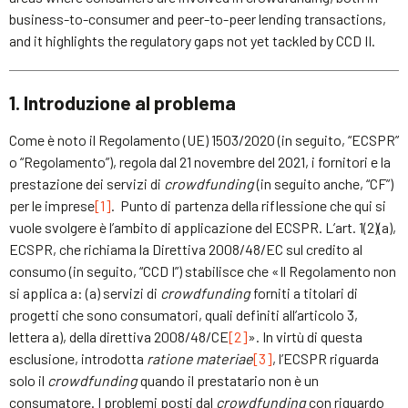
business-to-consumer and peer-to-peer lending transactions,
and it highlights the regulatory gaps not yet tackled by CCD II.
1. Introduzione al problema
Come è noto il Regolamento (UE) 1503/2020 (in seguito, “ECSPR”
o “Regolamento”), regola dal 21 novembre del 2021, i fornitori e la
prestazione dei servizi di
crowdfunding
(in seguito anche, “CF”)
per le imprese
[1]
. Punto di partenza della riflessione che qui si
vuole svolgere è l’ambito di applicazione del ECSPR. L’art. 1(2)(a),
ECSPR, che richiama la Direttiva 2008/48/EC sul credito al
consumo (in seguito, “CCD I”) stabilisce che «Il Regolamento non
si applica a: (a) servizi di
crowdfunding
forniti a titolari di
progetti che sono consumatori, quali definiti all’articolo 3,
lettera a), della direttiva 2008/48/CE
[2]
». In virtù di questa
esclusione, introdotta
ratione materiae
[3]
, l’ECSPR riguarda
solo il
crowdfunding
quando il prestatario non è un
consumatore. I problemi posti dal
crowdfunding
con riguardo