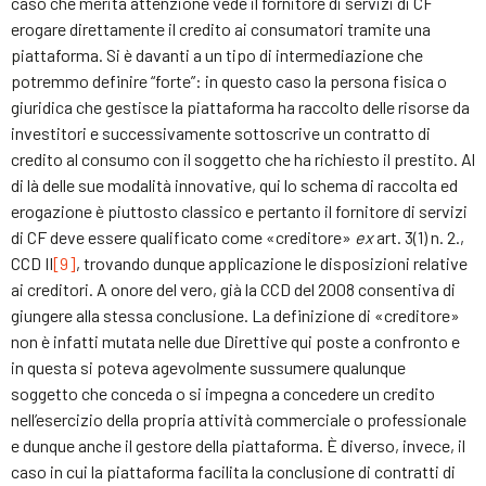
caso che merita attenzione vede il fornitore di servizi di CF
erogare direttamente il credito ai consumatori tramite una
piattaforma. Si è davanti a un tipo di intermediazione che
potremmo definire “forte”: in questo caso la persona fisica o
giuridica che gestisce la piattaforma ha raccolto delle risorse da
investitori e successivamente sottoscrive un contratto di
credito al consumo con il soggetto che ha richiesto il prestito. Al
di là delle sue modalità innovative, qui lo schema di raccolta ed
erogazione è piuttosto classico e pertanto il fornitore di servizi
di CF deve essere qualificato come «creditore»
ex
art. 3(1) n. 2.,
CCD II
[9]
, trovando dunque applicazione le disposizioni relative
ai creditori. A onore del vero, già la CCD del 2008 consentiva di
giungere alla stessa conclusione. La definizione di «creditore»
non è infatti mutata nelle due Direttive qui poste a confronto e
in questa si poteva agevolmente sussumere qualunque
soggetto che conceda o si impegna a concedere un credito
nell’esercizio della propria attività commerciale o professionale
e dunque anche il gestore della piattaforma. È diverso, invece, il
caso in cui la piattaforma facilita la conclusione di contratti di