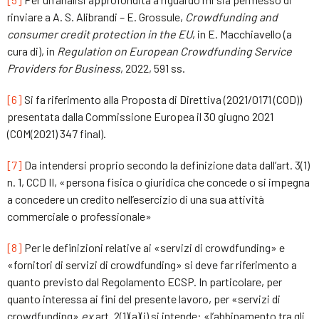
rinviare a A. S. Alibrandi – E. Grossule,
Crowdfunding and
consumer credit protection in the EU
, in E. Macchiavello (a
cura di), in
Regulation on European Crowdfunding Service
Providers for Business
, 2022, 591 ss.
[6]
Si fa riferimento alla Proposta di Direttiva (2021/0171 (COD))
presentata dalla Commissione Europea il 30 giugno 2021
(COM(2021) 347 final).
[7]
Da intendersi proprio secondo la definizione data dall’art. 3(1)
n. 1, CCD II, «persona fisica o giuridica che concede o si impegna
a concedere un credito nell’esercizio di una sua attività
commerciale o professionale»
[8]
Per le definizioni relative ai «servizi di crowdfunding» e
«fornitori di servizi di crowdfunding» si deve far riferimento a
quanto previsto dal Regolamento ECSP. In particolare, per
quanto interessa ai fini del presente lavoro, per «servizi di
crowdfunding»
ex
art. 2(1)(a)(i) si intende: «l’abbinamento tra gli