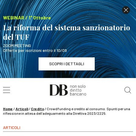
WEBINAR / 1° Ottobre
La riforma del sistema sanzionatorio
del TUF
ZOOM MEETING
Offerte per iscrizioni entro il 10/09
SCOPRI I DETTAGLI
Cerca nel sito
WEBINAR / 1° Ottobre
La riforma del sistema sanzionatorio del TUF
SCOPRI I DETTAGLI
Home
/
Articoli
/
Credito
/
Crowdfunding e credito al consumo. Spunti per una
riflessione in attesa dell’adeguamento alla Direttiva 2023/2225.
ARTICOLI