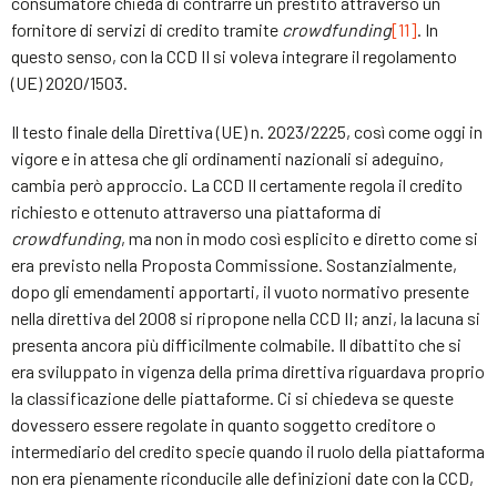
consumatore chieda di contrarre un prestito attraverso un
fornitore di servizi di credito tramite
crowdfunding
[11]
. In
questo senso, con la CCD II si voleva integrare il regolamento
(UE) 2020/1503.
Il testo finale della Direttiva (UE) n. 2023/2225, così come oggi in
vigore e in attesa che gli ordinamenti nazionali si adeguino,
cambia però approccio. La CCD II certamente regola il credito
richiesto e ottenuto attraverso una piattaforma di
crowdfunding
, ma non in modo così esplicito e diretto come si
era previsto nella Proposta Commissione. Sostanzialmente,
dopo gli emendamenti apportarti, il vuoto normativo presente
nella direttiva del 2008 si ripropone nella CCD II; anzi, la lacuna si
presenta ancora più difficilmente colmabile. Il dibattito che si
era sviluppato in vigenza della prima direttiva riguardava proprio
la classificazione delle piattaforme. Ci si chiedeva se queste
dovessero essere regolate in quanto soggetto creditore o
intermediario del credito specie quando il ruolo della piattaforma
non era pienamente riconducile alle definizioni date con la CCD,