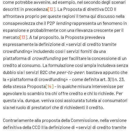
come potrebbe avvenire, ad esempio, nel secondo degli scenari
descritti in precedenza
[12]
. La Proposta di direttiva CCD II
affrontava proprio per queste ragioni il tema qui discusso nella
consapevolezza che il P2P
lending
rappresenta un fenomeno in
espansione e probabilmente con una rilevanza crescente per il
mercato
[13]
. A tal proposito, la Proposta prevedeva
espressamente la definizione di «servizi di credito tramite
crowdfunding» includendo così i servizi forniti da una
piattaforma di
crowdfunding
per facilitare la concessione di un
credito al consumo. La formulazione così ampia includeva senza
dubbio sia i servizi B2C che
peer-to-peer
: bastava appunto che
la «piattaforma di crowdfunding» – come definita art. 3(1) n. 23,
della stessa Proposta
[14]
– in qualche misura intervenisse per
agevolare lo scambio tra chi offre credito e chi lo richiede. Per
questa via, dunque, veniva così assicurata tutela ai consumatori
sia nel ruolo di prestatori che di richiedenti il credito.
Contrariamente alla proposta della Commissione, nella versione
definitiva della CCD II la definizione di «servizi di credito tramite