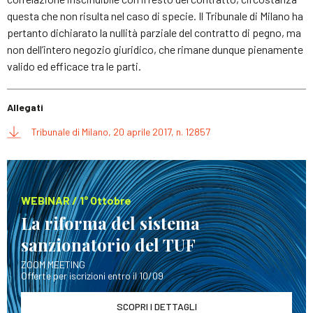
questa che non risulta nel caso di specie. Il Tribunale di Milano ha
pertanto dichiarato la nullità parziale del contratto di pegno, ma
non dell’intero negozio giuridico, che rimane dunque pienamente
valido ed efficace tra le parti.
Allegati
Tribunale di Milano, 20 aprile 2017, n. 12857
WEBINAR / 1° Ottobre
La riforma del sistema
sanzionatorio del TUF
ZOOM MEETING
Offerte per iscrizioni entro il 10/09
SCOPRI I DETTAGLI