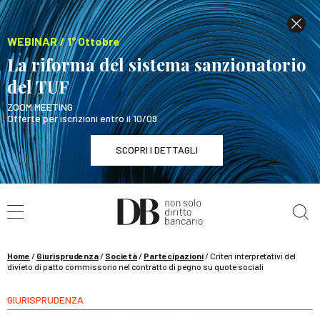
WEBINAR / 1° Ottobre
La riforma del sistema sanzionatorio
del TUF
ZOOM MEETING
Offerte per iscrizioni entro il 10/09
SCOPRI I DETTAGLI
Cerca nel sito
WEBINAR / 1° Ottobre
La riforma del sistema sanzionatorio del TUF
SCOPRI I DETTAGLI
Home
/
Giurisprudenza
/
Società
/
Partecipazioni
/
Criteri interpretativi del
divieto di patto commissorio nel contratto di pegno su quote sociali
GIURISPRUDENZA