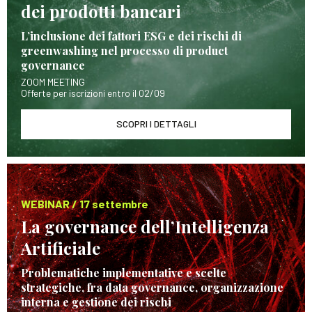
dei prodotti bancari
L’inclusione dei fattori ESG e dei rischi di
greenwashing nel processo di product
governance
ZOOM MEETING
Offerte per iscrizioni entro il 02/09
SCOPRI I DETTAGLI
WEBINAR / 17 settembre
La governance dell’Intelligenza
Artificiale
Problematiche implementative e scelte
strategiche, fra data governance, organizzazione
interna e gestione dei rischi