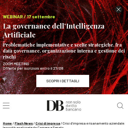
WEBINAR / 17 settembre
La governance dell’Intelligenza
Artificiale
Problematiche implementative e scelte strategiche, fra
data governance, organizzazione interna e gestione dei
rischi
ZOOM MEETING
Offerte per iscrizioni entro il 27/08
SCOPRI I DETTAGLI
Cerca nel sito
WEBINAR / 17 settembre
La governance dell’Intelligenza Artificiale
SCOPRI I DETTAGLI
Home
/
Flash News
/
Crisi di impresa
/
Crisi d’impresa e risanamento aziendale:
le novità analizzate da Camera e Senato