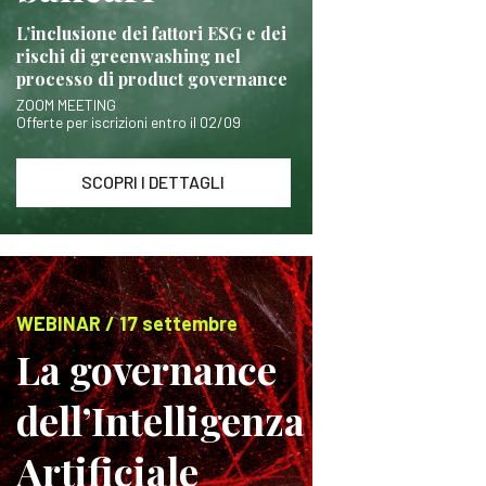
L’inclusione dei fattori ESG e dei
rischi di greenwashing nel
processo di product governance
ZOOM MEETING
Offerte per iscrizioni entro il 02/09
SCOPRI I DETTAGLI
WEBINAR / 17 settembre
La governance
dell’Intelligenza
Artificiale