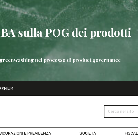
EBA sulla POG dei prodotti
 di greenwashing nel processo di product governance
ito
REMIUM
bre
Nuove linee guida EBA sulla POG dei prodotti bancari
SCOPRI 
Cerca nel sito
SICURAZIONI E PREVIDENZA
SOCIETÀ
FISCAL