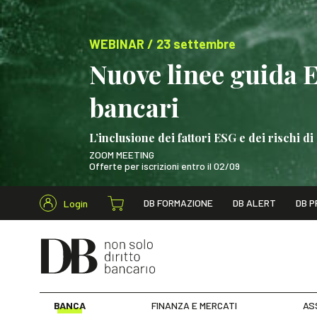
WEBINAR / 23 settembre
Nuove linee guida 
bancari
L’inclusione dei fattori ESG e dei rischi
ZOOM MEETING
Offerte per iscrizioni entro il 02/09
Cerca nel s
DB FORMAZIONE
DB ALERT
DB P
Login
WEBINAR / 23 settem
BANCA
FINANZA E MERCATI
AS