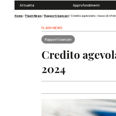
Attualità
Approfondimenti
Home
/
Flash News
/
Rapporti bancari
/
Credito agevolato: i tassi di ri
FLASH NEWS
Rapporti bancari
Credito agevol
2024