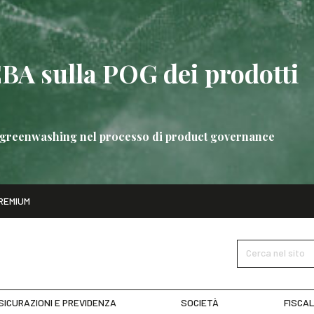
EBA sulla POG dei prodotti
 di greenwashing nel processo di product governance
ito
REMIUM
bre
Nuove linee guida EBA sulla POG dei prodotti bancari
SCOPRI 
Cerca nel sito
SICURAZIONI E PREVIDENZA
SOCIETÀ
FISCAL