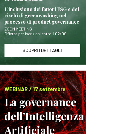
L’inclusione dei fattori ESG e dei
rischi di greenwashing nel
processo di product governance
ZOOM MEETING
Offerte per iscrizioni entro il 02/09
SCOPRI I DETTAGLI
WEBINAR / 17 settembre
La governance
dell’Intelligenza
Artificiale