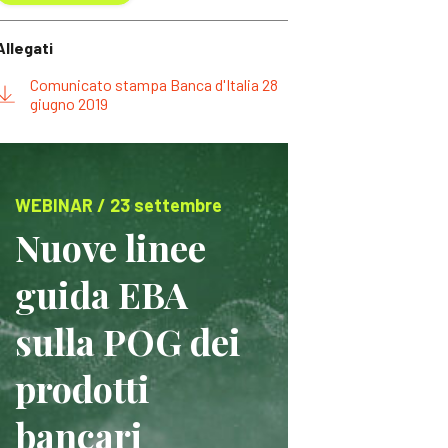
Allegati
Comunicato stampa Banca d'Italia 28
giugno 2019
WEBINAR / 23 settembre
Nuove linee
guida EBA
sulla POG dei
prodotti
bancari