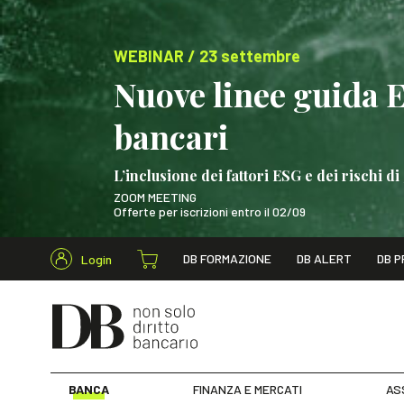
WEBINAR / 23 settembre
Nuove linee guida 
bancari
L’inclusione dei fattori ESG e dei rischi
ZOOM MEETING
Offerte per iscrizioni entro il 02/09
Cerca nel s
DB FORMAZIONE
DB ALERT
DB P
Login
WEBINAR / 23 settem
BANCA
FINANZA E MERCATI
AS