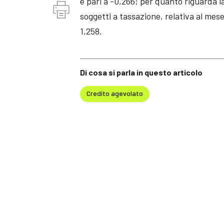
è pari a -0,266; per quanto riguarda la
soggetti a tassazione, relativa al mes
1,258.
Di cosa si parla in questo articolo
Credito agevolato