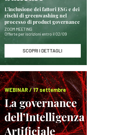
L’inclusione dei fattori ESG e dei
rischi di greenwashing nel
processo di product governance
ZOOM MEETING
Offerte per iscrizioni entro il 02/09
SCOPRI I DETTAGLI
WEBINAR / 17 settembre
La governance
dell’Intelligenza
Artificiale