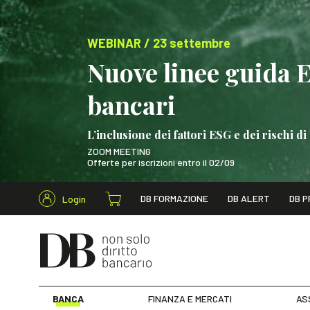
WEBINAR / 23 settembre
Nuove linee guida 
bancari
L’inclusione dei fattori ESG e dei rischi
ZOOM MEETING
Offerte per iscrizioni entro il 02/09
Cerca nel s
DB FORMAZIONE
DB ALERT
DB P
Login
WEBINAR / 23 settem
BANCA
FINANZA E MERCATI
AS