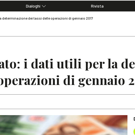
Dialoghi
Rivista
Dialoghi di Diritto dell'Economia
r la determinazione dei tassi delle operazioni di gennaio 2017
Editoriali
Articoli
Note
to: i dati utili per la 
 operazioni di gennaio 