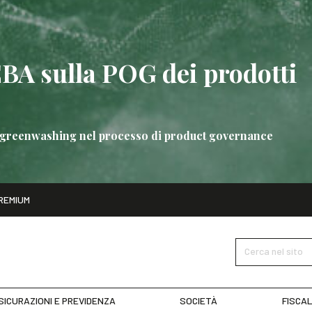
EBA sulla POG dei prodotti
 di greenwashing nel processo di product governance
ito
REMIUM
bre
Nuove linee guida EBA sulla POG dei prodotti bancari
SCOPRI 
Cerca nel sito
SICURAZIONI E PREVIDENZA
SOCIETÀ
FISCAL