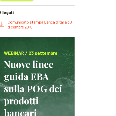
Allegati
Comunicato stampa Banca d’Italia 30
dicembre 2016
WEBINAR / 23 settembre
Nuove linee
guida EBA
sulla POG dei
prodotti
bancari