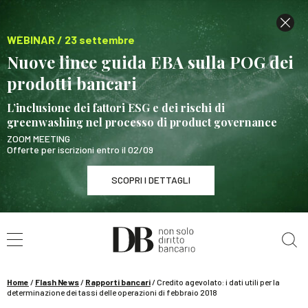
WEBINAR / 23 settembre
Nuove linee guida EBA sulla POG dei
prodotti bancari
L’inclusione dei fattori ESG e dei rischi di
greenwashing nel processo di product governance
ZOOM MEETING
Offerte per iscrizioni entro il 02/09
SCOPRI I DETTAGLI
Cerca nel sito
WEBINAR / 23 settembre
Nuove linee guida EBA sulla POG dei prodotti
bancari
Home
/
Flash News
/
Rapporti bancari
/
Credito agevolato: i dati utili per la
SCOPRI I DETTAGLI
determinazione dei tassi delle operazioni di febbraio 2018