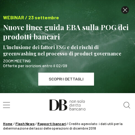
WEBINAR / 23 settembre
Nuove linee guida EBA sulla POG dei
prodotti bancari
L’inclusione dei fattori ESG e dei rischi di
greenwashing nel processo di product governance
ZOOM MEETING
Offerte per iscrizioni entro il 02/09
SCOPRI I DETTAGLI
Cerca nel sito
WEBINAR / 23 settembre
Nuove linee guida EBA sulla POG dei prodotti
bancari
Home
/
Flash News
/
Rapporti bancari
/
Credito agevolato: i dati utili per la
SCOPRI I DETTAGLI
determinazione dei tassi delle operazioni di dicembre 2018