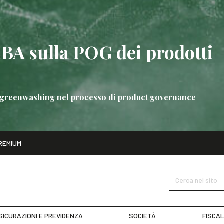
EBA sulla POG dei prodotti
 di greenwashing nel processo di product governance
ito
REMIUM
bre
Nuove linee guida EBA sulla POG dei prodotti bancari
SCOPRI 
Cerca nel sito
SICURAZIONI E PREVIDENZA
SOCIETÀ
FISCAL