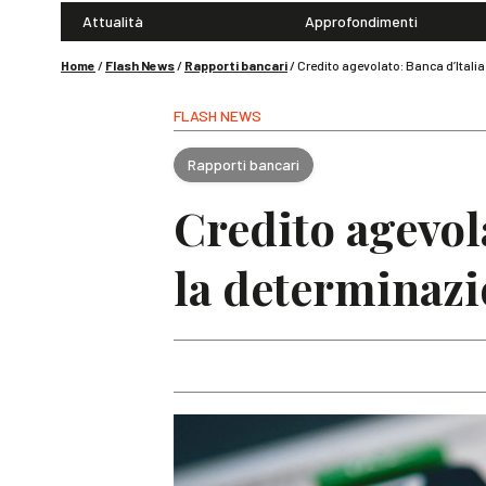
Attualità
Approfondimenti
Home
/
Flash News
/
Rapporti bancari
/
Credito agevolato: Banca d’Italia
FLASH NEWS
Rapporti bancari
Credito agevola
la determinazi