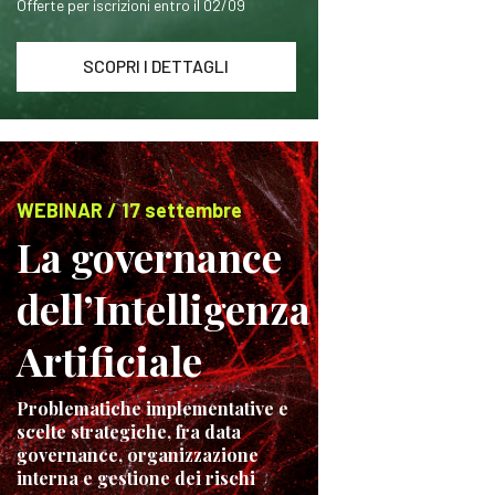
Offerte per iscrizioni entro il 02/09
SCOPRI I DETTAGLI
WEBINAR / 17 settembre
La governance
dell’Intelligenza
Artificiale
Problematiche implementative e
scelte strategiche, fra data
governance, organizzazione
interna e gestione dei rischi