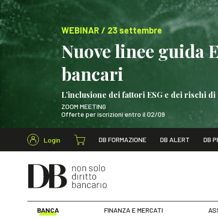
WEBINAR / 23 settembre
Nuove linee guida 
bancari
L’inclusione dei fattori ESG e dei rischi
ZOOM MEETING
Offerte per iscrizioni entro il 02/09
Cerca nel s
DB FORMAZIONE
DB ALERT
DB P
Login
WEBINAR / 23 settem
BANCA
FINANZA E MERCATI
AS