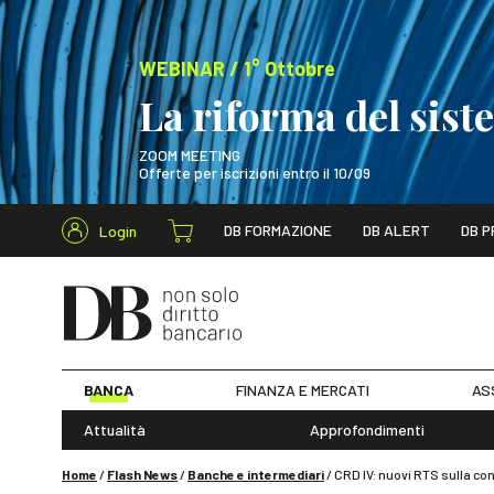
WEBINAR / 1° Ottobre
La riforma del sis
ZOOM MEETING
Offerte per iscrizioni entro il 10/09
Cerca nel s
DB FORMAZIONE
DB ALERT
DB P
Login
WEBINAR / 1° Ot
BANCA
FINANZA E MERCATI
AS
Attualità
Approfondimenti
Home
/
Flash News
/
Banche e intermediari
/
CRD IV: nuovi RTS sulla cons