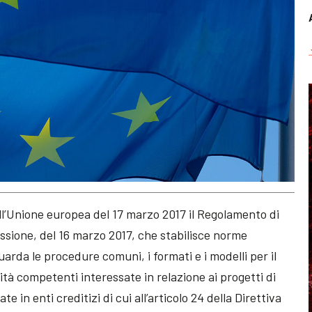
ell’Unione europea del 17 marzo 2017 il Regolamento di
sione, del 16 marzo 2017, che stabilisce norme
arda le procedure comuni, i formati e i modelli per il
ità competenti interessate in relazione ai progetti di
e in enti creditizi di cui all’articolo 24 della Direttiva