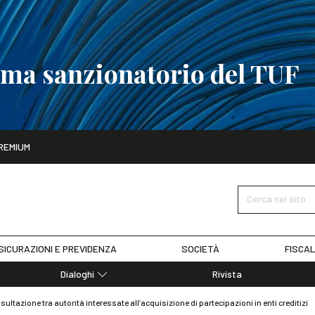
tema sanzionatorio del TUF
ito
REMIUM
tobre
La riforma del sistema sanzionatorio del TUF
SCOPRI I DET
Cerca nel sito
SICURAZIONI E PREVIDENZA
SOCIETÀ
FISCAL
Dialoghi
Rivista
Dialoghi di Diritto dell'Economia
ultazione tra autorità interessate all’acquisizione di partecipazioni in enti creditizi
Editoriali