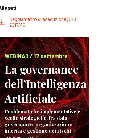
Allegati
Regolamento di esecuzione (UE)
2017/461
WEBINAR / 17 settembre
La governance
dell’Intelligenza
Artificiale
Problematiche implementative e
scelte strategiche, fra data
governance, organizzazione
interna e gestione dei rischi