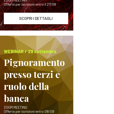
ZOOM MEETING
Offerte per iscrizioni entro il 27/08
SCOPRI I DETTAGLI
WEBINAR / 29 settembre
Pignoramento
presso terzi e
ruolo della
banca
ZOOM MEETING
Offerte per iscrizioni entro 08/09