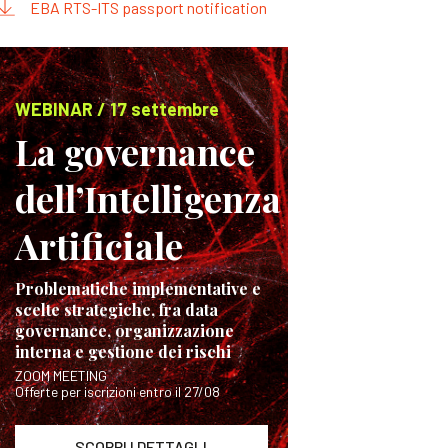
EBA RTS-ITS passport notification
WEBINAR / 17 settembre
La governance
dell’Intelligenza
Artificiale
Problematiche implementative e
scelte strategiche, fra data
governance, organizzazione
interna e gestione dei rischi
ZOOM MEETING
Offerte per iscrizioni entro il 27/08
SCOPRI I DETTAGLI