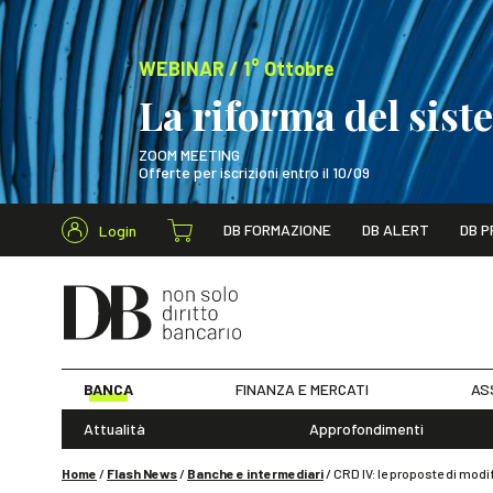
WEBINAR / 1° Ottobre
La riforma del sis
ZOOM MEETING
Offerte per iscrizioni entro il 10/09
Cerca nel s
DB FORMAZIONE
DB ALERT
DB P
Login
WEBINAR / 1° Ot
BANCA
FINANZA E MERCATI
AS
Attualità
Approfondimenti
Home
/
Flash News
/
Banche e intermediari
/
CRD IV: le proposte di modi