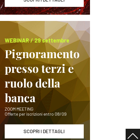
WEBINAR / 29 settembre
Pignoramento
presso terzi e
ruolo della
banca
ZOOM MEETING
Offerte per iscrizioni entro 08/09
SCOPRI I DETTAGLI