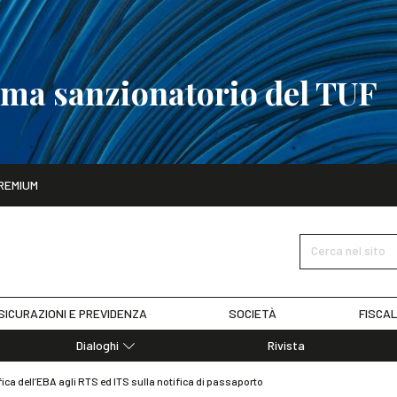
tema sanzionatorio del TUF
ito
REMIUM
tobre
La riforma del sistema sanzionatorio del TUF
SCOPRI I DET
Cerca nel sito
SICURAZIONI E PREVIDENZA
SOCIETÀ
FISCAL
Dialoghi
Rivista
Dialoghi di Diritto dell'Economia
fica dell’EBA agli RTS ed ITS sulla notifica di passaporto
Editoriali