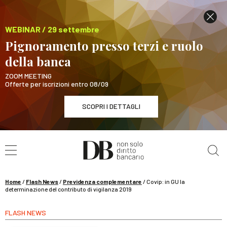
WEBINAR / 29 settembre
Pignoramento presso terzi e ruolo
della banca
ZOOM MEETING
Offerte per iscrizioni entro 08/09
SCOPRI I DETTAGLI
Cerca nel sito
WEBINAR / 29 settembre
Pignoramento presso terzi e ruolo della banca
SCOPRI I DETTAGLI
Home
/
Flash News
/
Previdenza complementare
/
Covip: in GU la
determinazione del contributo di vigilanza 2019
FLASH NEWS