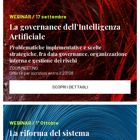
WEBINAR / 17 settembre
La governance dell’Intelligenza
Artificiale
Problematiche implementative e scelte
strategiche, fra data governance, organizzazione
interna e gestione dei rischi
ZOOM MEETING
Offerte per iscrizioni entro il 27/08
SCOPRI I DETTAGLI
WEBINAR / 1° Ottobre
La riforma del sistema