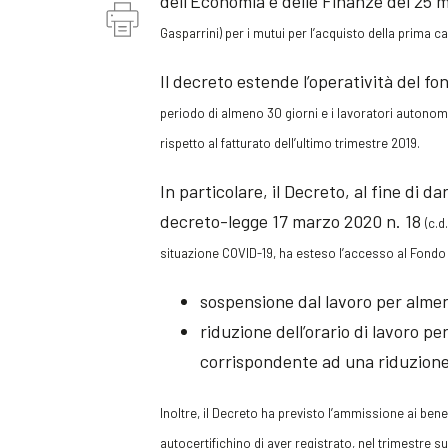
dell’Economia e delle Finanze del 25 m
Gasparrini)
per i mutui per l’acquisto della prima c
Il decreto estende l’operatività del fo
periodo di almeno 30 giorni e i lavoratori autonom
rispetto al fatturato dell’ultimo trimestre 2019.
In particolare, il Decreto, al fine di 
decreto-legge 17 marzo 2020 n. 18
(c.d
situazione COVID-19,
ha esteso
l’accesso al Fondo 
sospensione dal lavoro per almen
riduzione dell’orario di lavoro pe
corrispondente ad una riduzione 
Inoltre, i
l Decreto ha previsto l’ammissione ai benef
autocertifichino di aver registrato, nel trimestre 