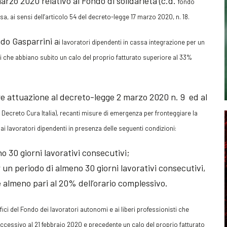
arzo 2020 relativo al Fondo di solidarietà (c.d.
fondo
asa, ai sensi dell’articolo 54 del decreto-legge 17 marzo 2020, n. 18.
ndo Gasparrini a
i lavoratori dipendenti in cassa integrazione per un
i che abbiano subito un calo del proprio fatturato superiore al 33%
dare attuazione al decreto-legge 2 marzo 2020 n. 9 ed al
. Decreto Cura Italia)
, recanti misure di emergenza per fronteggiare la
ai lavoratori dipendenti in presenza delle
seguenti condizioni
:
o 30 giorni lavorativi consecutivi;
r un periodo di almeno 30 giorni lavorativi consecutivi,
almeno pari al 20% dell’orario complessivo.
ici del Fondo dei lavoratori autonomi e ai liberi professionisti che
successivo al 21 febbraio 2020 e precedente un calo del proprio fatturato