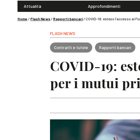
Attualità
Approfondimenti
Home
/
Flash News
/
Rapporti bancari
/
COVID-19: esteso l’accesso al Fo
FLASH NEWS
Contratti e tutele
Rapporti bancari
COVID-19: este
per i mutui pr