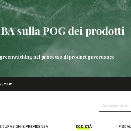
EBA sulla POG dei prodotti
 di greenwashing nel processo di product governance
ito
REMIUM
bre
Nuove linee guida EBA sulla POG dei prodotti bancari
SCOPRI 
Cerca nel sito
SICURAZIONI E PREVIDENZA
SOCIETÀ
FISCAL