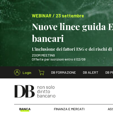
WEBINAR / 23 settembre
Nuove linee guida 
bancari
L’inclusione dei fattori ESG e dei rischi
ZOOM MEETING
Offerte per iscrizioni entro il 02/09
Cerca nel s
DB FORMAZIONE
DB ALERT
DB P
Login
WEBINAR / 23 settem
BANCA
FINANZA E MERCATI
AS