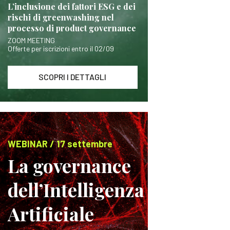
L’inclusione dei fattori ESG e dei
rischi di greenwashing nel
processo di product governance
ZOOM MEETING
Offerte per iscrizioni entro il 02/09
SCOPRI I DETTAGLI
WEBINAR / 17 settembre
La governance
dell’Intelligenza
Artificiale