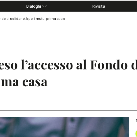
Dialoghi
Rivista
Dialoghi di Diritto dell'Economia
ndo di solidarietà per i mutui prima casa
Editoriali
Articoli
Note
so l’accesso al Fondo d
ima casa