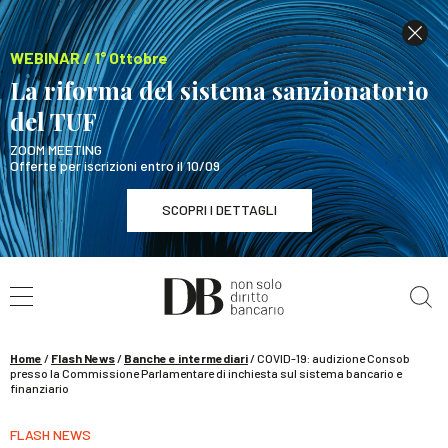
WEBINAR / 1° Ottobre
La riforma del sistema sanzionatorio
del TUF
ZOOM MEETING
Offerte per iscrizioni entro il 10/09
SCOPRI I DETTAGLI
Cerca nel sito
WEBINAR / 1° Ottobre
La riforma del sistema sanzionatorio del TUF
SCOPRI I DETTAGLI
Home
/
Flash News
/
Banche e intermediari
/
COVID-19: audizione Consob
presso la Commissione Parlamentare di inchiesta sul sistema bancario e
finanziario
FLASH NEWS