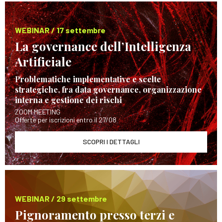
WEBINAR / 17 settembre
La governance dell’Intelligenza
Artificiale
Problematiche implementative e scelte
strategiche, fra data governance, organizzazione
interna e gestione dei rischi
ZOOM MEETING
Offerte per iscrizioni entro il 27/08
SCOPRI I DETTAGLI
WEBINAR / 29 settembre
Pignoramento presso terzi e