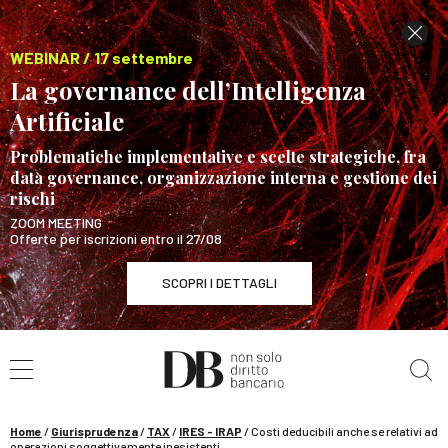
WEBINAR / 17 settembre
La governance dell’Intelligenza
Artificiale
Problematiche implementative e scelte strategiche, fra
data governance, organizzazione interna e gestione dei
rischi
ZOOM MEETING
Offerte per iscrizioni entro il 27/08
SCOPRI I DETTAGLI
Cerca nel sito
WEBINAR / 17 settembre
La governance dell’Intelligenza Artificiale
SCOPRI I DETTAGLI
Home
/
Giurisprudenza
/
TAX
/
IRES - IRAP
/
Costi deducibili anche se relativi ad
operazioni soggettivamente inesistenti