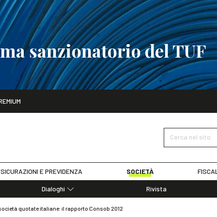
tema sanzionatorio del TUF
ito
REMIUM
tobre
La riforma del sistema sanzionatorio del TUF
SCOPRI I DET
Cerca nel sito
SICURAZIONI E PREVIDENZA
SOCIETÀ
FISCA
Dialoghi
Rivista
Dialoghi di Diritto dell'Economia
ocietà quotate italiane: il rapporto Consob 2012
Editoriali