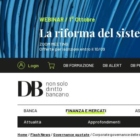
WEBINAR / 1° Ottobre
La riforma del sis
ZOOM MEETING
Offerte per iscrizioni entro il 10/09
Cerca nel s
DB FORMAZIONE
DB ALERT
DB P
Login
WEBINAR / 1° Ot
BANCA
FINANZA E MERCATI
AS
Attualità
Approfondimenti
Home
/
Flash News
/
Governance quotate
/
Corporate governance delle s