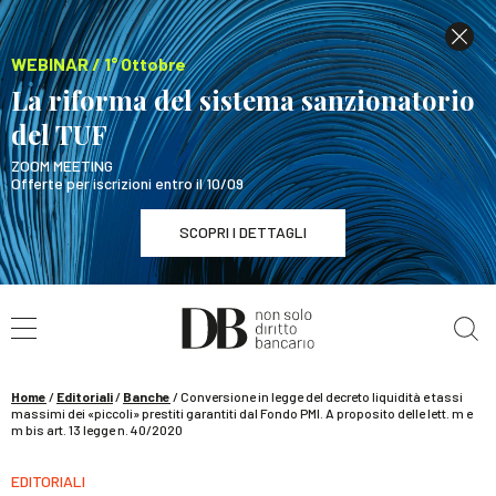
WEBINAR / 1° Ottobre
La riforma del sistema sanzionatorio
del TUF
ZOOM MEETING
Offerte per iscrizioni entro il 10/09
SCOPRI I DETTAGLI
Cerca nel sito
WEBINAR / 1° Ottobre
La riforma del sistema sanzionatorio del TUF
SCOPRI I DETTAGLI
Home
/
Editoriali
/
Banche
/
Conversione in legge del decreto liquidità e tassi
massimi dei «piccoli» prestiti garantiti dal Fondo PMI. A proposito delle lett. m e
m bis art. 13 legge n. 40/2020
EDITORIALI