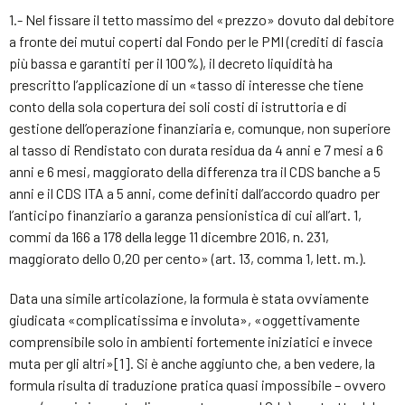
1.- Nel fissare il tetto massimo del «prezzo» dovuto dal debitore
a fronte dei mutui coperti dal Fondo per le PMI (crediti di fascia
più bassa e garantiti per il 100%), il decreto liquidità ha
prescritto l’applicazione di un «tasso di interesse che tiene
conto della sola copertura dei soli costi di istruttoria e di
gestione dell’operazione finanziaria e, comunque, non superiore
al tasso di Rendistato con durata residua da 4 anni e 7 mesi a 6
anni e 6 mesi, maggiorato della differenza tra il CDS banche a 5
anni e il CDS ITA a 5 anni, come definiti dall’accordo quadro per
l’anticipo finanziario a garanza pensionistica di cui all’art. 1,
commi da 166 a 178 della legge 11 dicembre 2016, n. 231,
maggiorato dello 0,20 per cento» (art. 13, comma 1, lett. m.).
Data una simile articolazione, la formula è stata ovviamente
giudicata «complicatissima e involuta», «oggettivamente
comprensibile solo in ambienti fortemente iniziatici e invece
muta per gli altri»[1]. Si è anche aggiunto che, a ben vedere, la
formula risulta di traduzione pratica quasi impossibile – ovvero