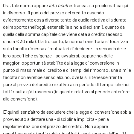
Ora, tale norma appare
ictu oculi
estranea alla problematica qui
in discorso: il punto del prezzo del credito essendo
evidentemente cosa diversa tanto da quella relativa alla durata
del rapporto (nell’oggi, estensibile sino a dieci anni), quanto da
quella della somma capitale che viene data a credito (adesso,
sino a € 30 mila). D’altro canto, la norma transitoria si focalizza
sulla facoltà rimessa ai mutuatari di decidere – a seconda delle
loro specifiche esigenze – se avvalersi, oppure no, delle
maggiori opportunità stabilite dalla legge di conversione in
punto di massimale di credito e di tempi del rimborso: una simile
facoltà non avrebbe senso alcuno, ove la si ritenesse riferita
pure al prezzo del credito relativo a un periodo di tempo, che nei
fatti risulta già trascorso (in quanto relativo al periodo anteriore
alla conversione).
E’ quindi senz’altro da escludere che la legge di conversione abbia
provveduto a dettare una «disciplina implicita» per la
regolamentazione del prezzo del credito. Non appare
oggettivamente ipotizzabile, in effetti, che la norma dell’art. 13