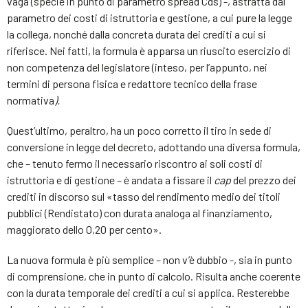
vaga (specie in punto di parametro spread Cds) -, astratta dal
parametro dei costi di istruttoria e gestione, a cui pure la legge
la collega, nonché dalla concreta durata dei crediti a cui si
riferisce. Nei fatti, la formula è apparsa un riuscito esercizio di
non competenza del legislatore (inteso, per l’appunto, nei
termini di persona fisica e redattore tecnico della frase
normativa
).
Quest’ultimo, peraltro, ha un poco corretto il tiro in sede di
conversione in legge del decreto, adottando una diversa formula,
che – tenuto fermo il necessario riscontro ai soli costi di
istruttoria e di gestione – è andata a fissare il
cap
del prezzo dei
crediti in discorso sul «tasso del rendimento medio dei titoli
pubblici (Rendistato) con durata analoga al finanziamento,
maggiorato dello 0,20 per cento».
La nuova formula è più semplice – non v’è dubbio -, sia in punto
di comprensione, che in punto di calcolo. Risulta anche coerente
con la durata temporale dei crediti a cui si applica. Resterebbe