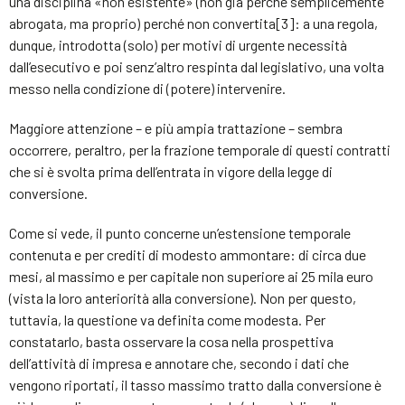
una disciplina «non esistente» (non già perché semplicemente
abrogata, ma proprio) perché non convertita[3]: a una regola,
dunque, introdotta (solo) per motivi di urgente necessità
dall’esecutivo e poi senz’altro respinta dal legislativo, una volta
messo nella condizione di (potere) intervenire.
Maggiore attenzione – e più ampia trattazione – sembra
occorrere, peraltro, per la frazione temporale di questi contratti
che si è svolta prima dell’entrata in vigore della legge di
conversione.
Come si vede, il punto concerne un’estensione temporale
contenuta e per crediti di modesto ammontare: di circa due
mesi, al massimo e per capitale non superiore ai 25 mila euro
(vista la loro anteriorità alla conversione). Non per questo,
tuttavia, la questione va definita come modesta. Per
constatarlo, basta osservare la cosa nella prospettiva
dell’attività di impresa e annotare che, secondo i dati che
vengono riportati, il tasso massimo tratto dalla conversione è