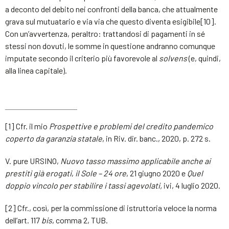
a deconto del debito nei confronti della banca, che attualmente
grava sul mutuatario e via via che questo diventa esigibile[10].
Con un’avvertenza, peraltro: trattandosi di pagamenti in sé
stessi non dovuti, le somme in questione andranno comunque
imputate secondo il criterio più favorevole al
solvens
(e, quindi,
alla linea capitale).
[1] Cfr. il mio
Prospettive e problemi del credito pandemico
coperto da garanzia statale
, in Riv. dir. banc., 2020, p. 272 s.
V. pure URSINO,
Nuovo tasso massimo applicabile anche ai
prestiti già erogati
,
il Sole – 24 ore
, 21 giugno 2020 e
Quel
doppio vincolo per stabilire i tassi agevolati,
ivi, 4 luglio 2020.
[2] Cfr., così, per la commissione di istruttoria veloce la norma
dell’art. 117
bis
, comma 2, TUB.