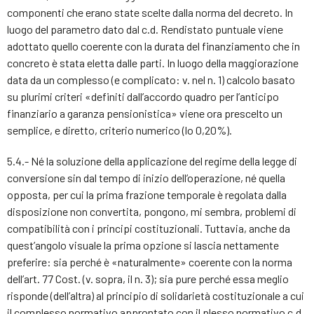
componenti che erano state scelte dalla norma del decreto. In
luogo del parametro dato dal c.d. Rendistato puntuale viene
adottato quello coerente con la durata del finanziamento che in
concreto è stata eletta dalle parti. In luogo della maggiorazione
data da un complesso (e complicato: v. nel n. 1) calcolo basato
su plurimi criteri «definiti dall’accordo quadro per l’anticipo
finanziario a garanza pensionistica» viene ora prescelto un
semplice, e diretto, criterio numerico (lo 0,20%).
5.4.- Né la soluzione della applicazione del regime della legge di
conversione sin dal tempo di inizio dell’operazione, né quella
opposta, per cui la prima frazione temporale è regolata dalla
disposizione non convertita, pongono, mi sembra, problemi di
compatibilità con i principi costituzionali. Tuttavia, anche da
quest’angolo visuale la prima opzione si lascia nettamente
preferire: sia perché è «naturalmente» coerente con la norma
dell’art. 77 Cost. (v. sopra, il n. 3); sia pure perché essa meglio
risponde (dell’altra) al principio di solidarietà costituzionale a cui
il complesso normativo approntato con il plesso normativo c.d.