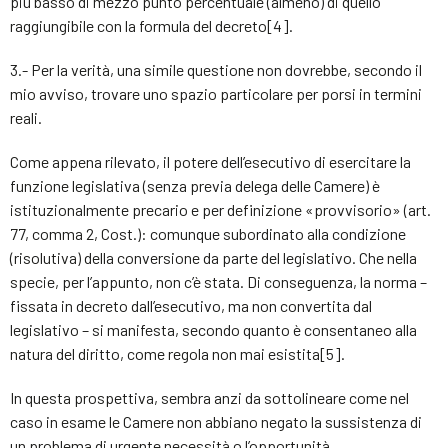
più basso di mezzo punto percentuale (almeno) di quello
raggiungibile con la formula del decreto[4].
3.- Per la verità, una simile questione non dovrebbe, secondo il
mio avviso, trovare uno spazio particolare per porsi in termini
reali.
Come appena rilevato, il potere dell’esecutivo di esercitare la
funzione legislativa (senza previa delega delle Camere) è
istituzionalmente precario e per definizione «provvisorio» (art.
77, comma 2, Cost.): comunque subordinato alla condizione
(risolutiva) della conversione da parte del legislativo. Che nella
specie, per l’appunto, non c’è stata. Di conseguenza, la norma –
fissata in decreto dall’esecutivo, ma non convertita dal
legislativo – si manifesta, secondo quanto è consentaneo alla
natura del diritto, come regola non mai esistita[5].
In questa prospettiva, sembra anzi da sottolineare come nel
caso in esame le Camere non abbiano negato la sussistenza di
un problema di urgente necessità o l’opportunità