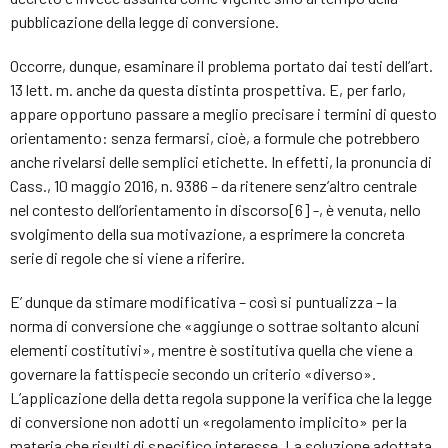
pubblicazione della legge di conversione.
Occorre, dunque, esaminare il problema portato dai testi dell’art.
13 lett. m. anche da questa distinta prospettiva. E, per farlo,
appare opportuno passare a meglio precisare i termini di questo
orientamento: senza fermarsi, cioè, a formule che potrebbero
anche rivelarsi delle semplici etichette. In effetti, la pronuncia di
Cass., 10 maggio 2016, n. 9386 – da ritenere senz’altro centrale
nel contesto dell’orientamento in discorso[6] -, è venuta, nello
svolgimento della sua motivazione, a esprimere la concreta
serie di regole che si viene a riferire.
E’ dunque da stimare modificativa – così si puntualizza – la
norma di conversione che «aggiunge o sottrae soltanto alcuni
elementi costitutivi», mentre è sostitutiva quella che viene a
governare la fattispecie secondo un criterio «diverso».
L’applicazione della detta regola suppone la verifica che la legge
di conversione non adotti un «regolamento implicito» per la
materia che risulti di specifico interesse. La soluzione adottata