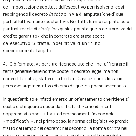
dell’impostazione adottata dall’esecutivo per risolverlo, così
respingendo il decreto
in toto
o in via di amputazione di sue
parti effettivamente sostantive. Nei fatti, hanno respinto solo
puntuali regole di disciplina, quale appunto quella del «prezzo del
credito garantito» che in concreto era stata scelta
dall’esecutivo. Si tratta, in definitiva, di un rifiuto
specificamente targato.
4.- Ciò fermato, va peraltro riconosciuto che – nell’affrontare il
tema generale delle norme poste in decreto legge, ma non
convertite dal legislativo – la Corte di Cassazione delinea un
percorso argomentativo diverso da quello appena accennato.
In quest’ambito è infatti emerso un orientamento che ritiene si
debba distinguere a seconda si tratti di «emendamenti
soppressivi o sostitutivi» ed emendamenti invece solo
«modificativi»: nel primo caso, la norma del legislativo prende
tratto dal tempo del decreto; nel secondo, la norma scritta nel
decreto è invece assunta come vigente sino al tempo della