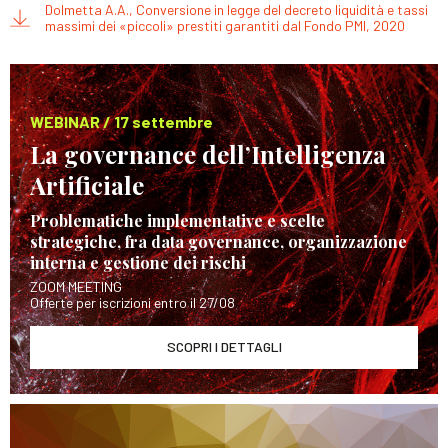
Dolmetta A.A., Conversione in legge del decreto liquidità e tassi
massimi dei «piccoli» prestiti garantiti dal Fondo PMI, 2020
WEBINAR / 17 settembre
La governance dell’Intelligenza
Artificiale
Problematiche implementative e scelte
strategiche, fra data governance, organizzazione
interna e gestione dei rischi
ZOOM MEETING
Offerte per iscrizioni entro il 27/08
SCOPRI I DETTAGLI