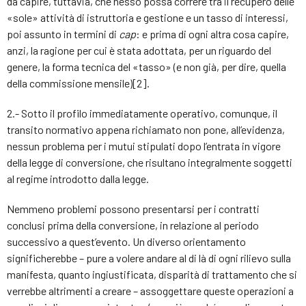
da capire, tuttavia, che nesso possa correre tra il recupero delle
«sole» attività di istruttoria e gestione e un tasso di interessi,
poi assunto in termini di
cap
: e prima di ogni altra cosa capire,
anzi, la ragione per cui è stata adottata, per un riguardo del
genere, la forma tecnica del «tasso» (e non già, per dire, quella
della commissione mensile)[2].
2.- Sotto il profilo immediatamente operativo, comunque, il
transito normativo appena richiamato non pone, all’evidenza,
nessun problema per i mutui stipulati dopo l’entrata in vigore
della legge di conversione, che risultano integralmente soggetti
al regime introdotto dalla legge.
Nemmeno problemi possono presentarsi per i contratti
conclusi prima della conversione, in relazione al periodo
successivo a quest’evento. Un diverso orientamento
significherebbe – pure a volere andare al di là di ogni rilievo sulla
manifesta, quanto ingiustificata, disparità di trattamento che si
verrebbe altrimenti a creare – assoggettare queste operazioni a