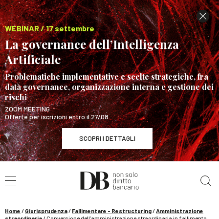
WEBINAR / 17 settembre
La governance dell’Intelligenza
Artificiale
Problematiche implementative e scelte strategiche, fra
data governance, organizzazione interna e gestione dei
rischi
ZOOM MEETING
Offerte per iscrizioni entro il 27/08
SCOPRI I DETTAGLI
Cerca nel sito
WEBINAR / 17 settembre
La governance dell’Intelligenza Artificiale
SCOPRI I DETTAGLI
Home
/
Giurisprudenza
/
Fallimentare - Restructuring
/
Amministrazione
straordinaria
/
Conversione dell’amministrazione straordinaria in fallimento,