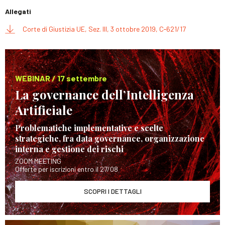
Allegati
Corte di Giustizia UE, Sez. III, 3 ottobre 2019, C‑621/17
WEBINAR / 17 settembre
La governance dell’Intelligenza
Artificiale
Problematiche implementative e scelte
strategiche, fra data governance, organizzazione
interna e gestione dei rischi
ZOOM MEETING
Offerte per iscrizioni entro il 27/08
SCOPRI I DETTAGLI