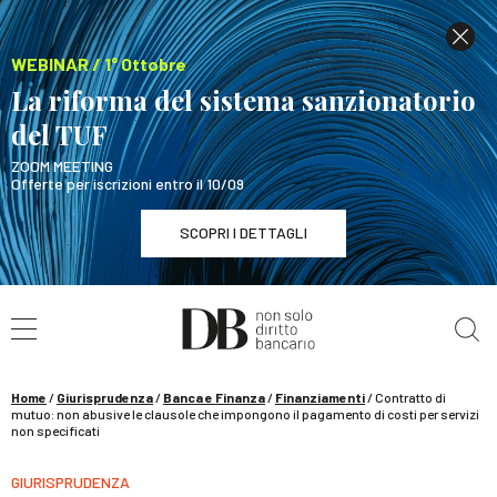
WEBINAR / 1° Ottobre
La riforma del sistema sanzionatorio
del TUF
ZOOM MEETING
Offerte per iscrizioni entro il 10/09
SCOPRI I DETTAGLI
Cerca nel sito
WEBINAR / 1° Ottobre
La riforma del sistema sanzionatorio del TUF
SCOPRI I DETTAGLI
Home
/
Giurisprudenza
/
Banca e Finanza
/
Finanziamenti
/
Contratto di
mutuo: non abusive le clausole che impongono il pagamento di costi per servizi
non specificati
GIURISPRUDENZA