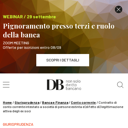
WEBINAR / 29 settembre
Pignoramento presso terzi e ruolo
della banca
ZOOM MEETING
Offerte per iscrizioni entro 08/09
SCOPRI I DETTAGLI
Cerca nel sito
WEBINAR / 29 settembre
Pignoramento presso terzi e ruolo della banca
SCOPRI I DETTAGLI
Home
/
Giurisprudenza
/
Banca e Finanza
/
Conto corrente
/
Contratto di
conto corrente intestato a società di persone estinta e (difetto di) legittimazione
attiva degli ex soci
GIURISPRUDENZA