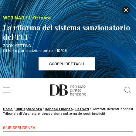
WEBINAR / 1° Ottobre
La riforma del sistema sanzionatorio
del TUF
ZOOM MEETING
Offerte per iscrizioni entro il 10/09
SCOPRI I DETTAGLI
Cerca nel sito
WEBINAR / 1° Ottobre
La riforma del sistema sanzionatorio del TUF
SCOPRI I DETTAGLI
Home
/
Giurisprudenza
/
Banca e Finanza
/
Derivati
/
Contratti derivati: anche il
Tribunale di Verona prende posizione sul tema dei costi impliciti
GIURISPRUDENZA