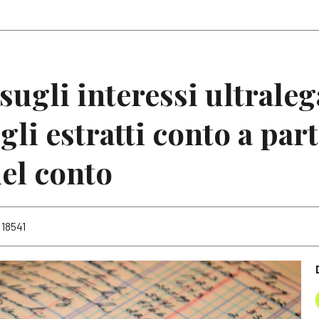
Articoli
Note
ugli interessi ultralega
li estratti conto a part
del conto
 18541