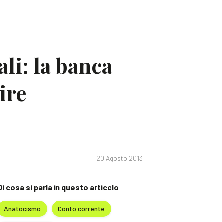
li: la banca
ire
20 Agosto 2013
Di cosa si parla in questo articolo
Anatocismo
Conto corrente