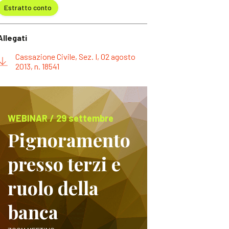
Estratto conto
Allegati
Cassazione Civile, Sez. I, 02 agosto
2013, n. 18541
WEBINAR / 29 settembre
Pignoramento
presso terzi e
ruolo della
banca