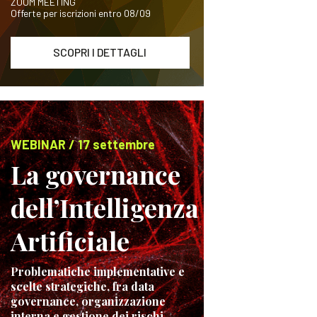
ZOOM MEETING
Offerte per iscrizioni entro 08/09
SCOPRI I DETTAGLI
WEBINAR / 17 settembre
La governance
dell’Intelligenza
Artificiale
Problematiche implementative e
scelte strategiche, fra data
governance, organizzazione
interna e gestione dei rischi