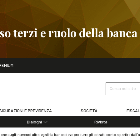
 terzi e ruolo della banca
ito
REMIUM
embre
Pignoramento presso terzi e ruolo della banca
SCOPRI I D
Cerca nel sito
SICURAZIONI E PREVIDENZA
SOCIETÀ
FISCAL
Dialoghi
Rivista
Dialoghi di Diritto dell'Economia
ne sugli interessi ultralegali: la banca deve produrre gli estratti conto a partire dall’
Editoriali