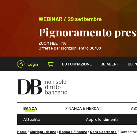
WEBINAR / 29 settembre
Pignoramento presso
ZOOM MEETING
Offerte per iscrizioni entro 08/09
Cerca nel s
DB FORMAZIONE
DB ALERT
DB P
Login
WEBINAR / 29 sett
BANCA
FINANZA E MERCATI
AS
Attualità
Approfondimenti
Home
/
Giurisprudenza
/
Banca e Finanza
/
Conto corrente
/
Contestazio