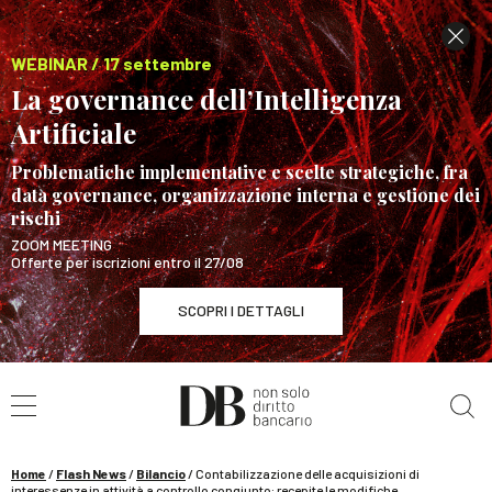
WEBINAR / 17 settembre
La governance dell’Intelligenza
Artificiale
Problematiche implementative e scelte strategiche, fra
data governance, organizzazione interna e gestione dei
rischi
ZOOM MEETING
Offerte per iscrizioni entro il 27/08
SCOPRI I DETTAGLI
Cerca nel sito
WEBINAR / 17 settembre
La governance dell’Intelligenza Artificiale
SCOPRI I DETTAGLI
Home
/
Flash News
/
Bilancio
/
Contabilizzazione delle acquisizioni di
interessenze in attività a controllo congiunto: recepite le modifiche