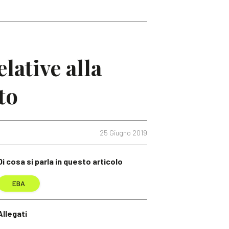
lative alla
to
25 Giugno 2019
Di cosa si parla in questo articolo
EBA
Allegati