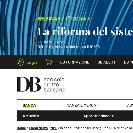
WEBINAR / 1° Ottobre
La riforma del sis
ZOOM MEETING
Offerte per iscrizioni entro il 10/09
Cerca nel s
DB FORMAZIONE
DB ALERT
DB P
Login
WEBINAR / 1° Ot
BANCA
FINANZA E MERCATI
AS
Attualità
Approfondimenti
Home
/
Flash News
/
NPL
/
In consultazione le Linee guida EBA relative a