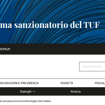
tema sanzionatorio del TUF
ito
REMIUM
tobre
La riforma del sistema sanzionatorio del TUF
SCOPRI I DET
Cerca nel sito
SICURAZIONI E PREVIDENZA
SOCIETÀ
FISCAL
Dialoghi
Rivista
Dialoghi di Diritto dell'Economia
lla concessione e monitoraggio del credito
Editoriali