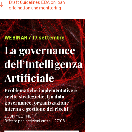
Draft Guidelines EBA on loan
origination and monitoring
WEBINAR / 17 settembre
La governance
dell’Intelligenza
Artificiale
Problematiche implementative e
scelte strategiche, fra data
governance, organizzazione
interna e gestione dei rischi
ZOOM MEETING
Offerte per iscrizioni entro il 27/08