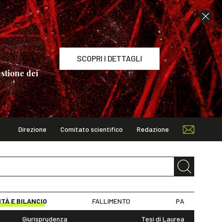
SCOPRI I DETTAGLI
stione dei
Direzione
Comitato scientifico
Redazione
TAGLI
ITÀ E BILANCIO
FALLIMENTO
PA
Giurisprudenza
Tesi di Laurea