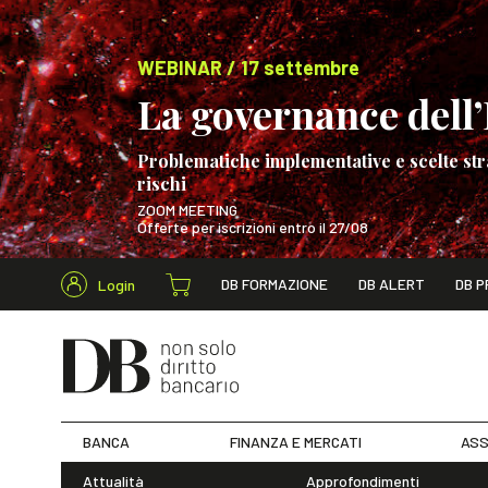
WEBINAR / 17 settembre
La governance dell’I
Problematiche implementative e scelte str
rischi
ZOOM MEETING
Offerte per iscrizioni entro il 27/08
Cerca nel s
DB FORMAZIONE
DB ALERT
DB P
Login
WEBINAR / 17 s
BANCA
FINANZA E MERCATI
ASS
Attualità
Approfondimenti