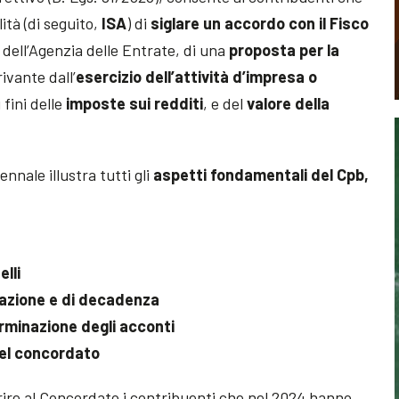
lità (di seguito,
ISA
) di
siglare un accordo con il Fisco
 dell’Agenzia delle Entrate, di una
proposta per la
rivante dall’
esercizio dell’attività d’impresa o
 fini delle
imposte sui redditi
, e del
valore della
nale illustra tutti gli
aspetti fondamentali del Cpb,
lli
sazione e di decadenza
erminazione degli acconti
del concordato
ire al Concordato i contribuenti che nel 2024 hanno