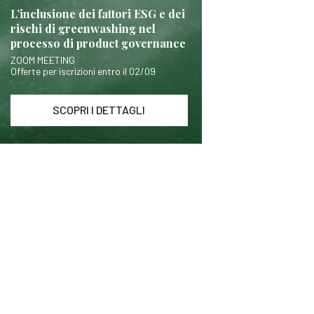
L’inclusione dei fattori ESG e dei
rischi di greenwashing nel
processo di product governance
ZOOM MEETING
Offerte per iscrizioni entro il 02/09
SCOPRI I DETTAGLI