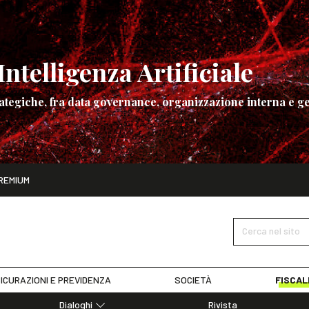
ntelligenza Artificiale
ategiche, fra data governance, organizzazione interna e ge
ito
REMIUM
ettembre
La governance dell’Intelligenza Artificiale
SCOPRI I DET
Cerca nel sito
ICURAZIONI E PREVIDENZA
SOCIETÀ
FISCAL
Dialoghi
Rivista