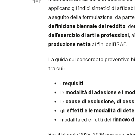
applicano gli indici sintetici di affidabi
a seguito della formulazione, da parte
definizione biennale del reddito
, de
dall’esercizio di arti e professioni,
ai
produzione netta
ai fini dell’IRAP.
La guida sul concordato preventivo bien
tra cui:
i
requisiti
le
modalità di adesione e i mode
le
cause di esclusione, di ces
gli
effetti e le modalità di det
modalità ed effetti del
rinnovo 
Per il biennio 2025-2026 possono ader