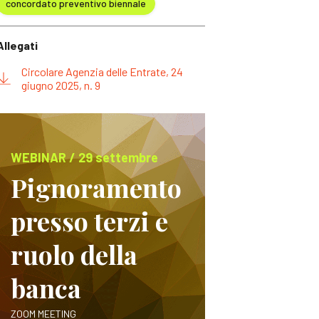
concordato preventivo biennale
Allegati
Circolare Agenzia delle Entrate, 24
giugno 2025, n. 9
WEBINAR / 29 settembre
Pignoramento
presso terzi e
ruolo della
banca
ZOOM MEETING