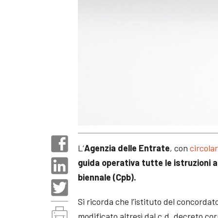
L’
Agenzia delle Entrate
, con
circola
guida operativa tutte le istruzioni
biennale (Cpb).
Si ricorda che l’istituto del concorda
modificato altresì dal c.d. decreto co