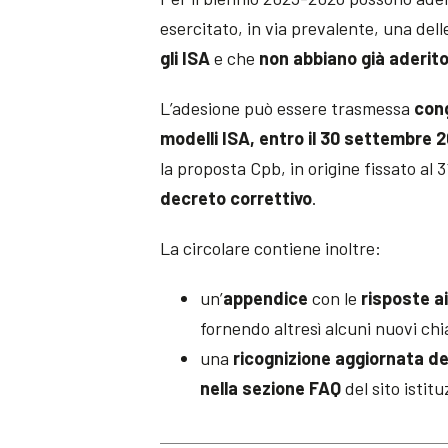
esercitato, in via prevalente, una del
gli ISA
e che
non abbiano già aderito
L’adesione può essere trasmessa
cong
modelli ISA, entro il 30 settembre 
la proposta Cpb, in origine fissato al 3
decreto correttivo
.
La circolare contiene inoltre:
un’
appendice
con le
risposte ai
fornendo altresì alcuni nuovi ch
una
ricognizione aggiornata del
nella sezione FAQ
del sito istit