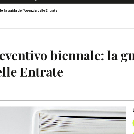
Dialoghi di Diritto dell'Economia
: la guida dell’Agenzia delle Entrate
Editoriali
Articoli
Note
ventivo biennale: la g
elle Entrate