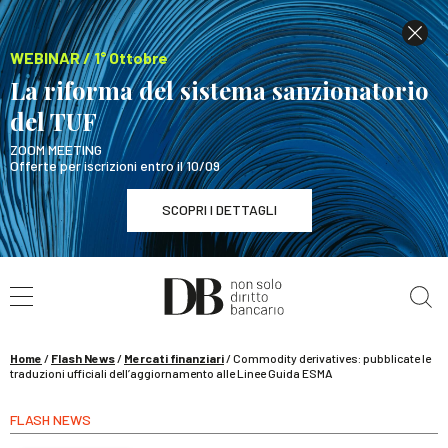
WEBINAR / 1° Ottobre
La riforma del sistema sanzionatorio
del TUF
ZOOM MEETING
Offerte per iscrizioni entro il 10/09
SCOPRI I DETTAGLI
Cerca nel sito
WEBINAR / 1° Ottobre
La riforma del sistema sanzionatorio del TUF
SCOPRI I DETTAGLI
Home
/
Flash News
/
Mercati finanziari
/
Commodity derivatives: pubblicate le
traduzioni ufficiali dell’aggiornamento alle Linee Guida ESMA
FLASH NEWS