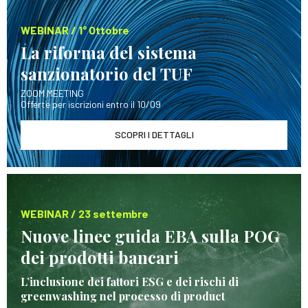
WEBINAR / 1° Ottobre
La riforma del sistema
sanzionatorio del TUF
ZOOM MEETING
Offerte per iscrizioni entro il 10/09
SCOPRI I DETTAGLI
WEBINAR / 23 settembre
Nuove linee guida EBA sulla POG
dei prodotti bancari
L’inclusione dei fattori ESG e dei rischi di
greenwashing nel processo di product