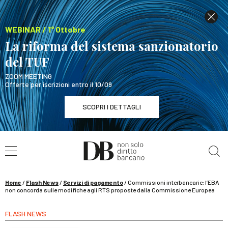
WEBINAR / 1° Ottobre
La riforma del sistema sanzionatorio
del TUF
ZOOM MEETING
Offerte per iscrizioni entro il 10/09
SCOPRI I DETTAGLI
Cerca nel sito
WEBINAR / 1° Ottobre
La riforma del sistema sanzionatorio del TUF
SCOPRI I DETTAGLI
Home
/
Flash News
/
Servizi di pagamento
/
Commissioni interbancarie: l’EBA
non concorda sulle modifiche agli RTS proposte dalla Commissione Europea
FLASH NEWS