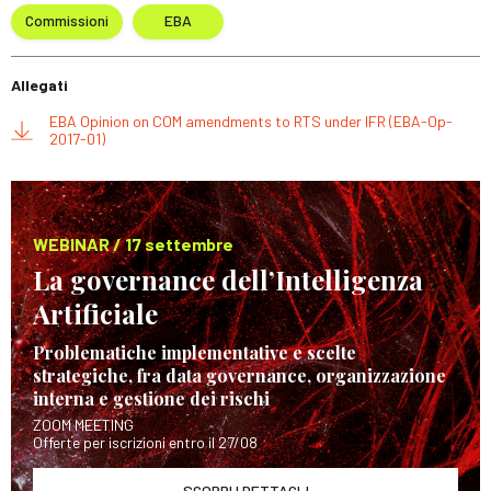
Commissioni
EBA
Allegati
EBA Opinion on COM amendments to RTS under IFR (EBA-Op-
2017-01)
WEBINAR / 17 settembre
La governance dell’Intelligenza
Artificiale
Problematiche implementative e scelte
strategiche, fra data governance, organizzazione
interna e gestione dei rischi
ZOOM MEETING
Offerte per iscrizioni entro il 27/08
SCOPRI I DETTAGLI