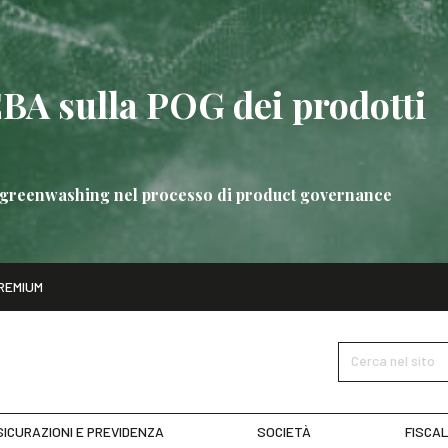
EBA sulla POG dei prodotti
 di greenwashing nel processo di product governance
ito
REMIUM
bre
Nuove linee guida EBA sulla POG dei prodotti bancari
SCOPRI 
Cerca nel sito
ICURAZIONI E PREVIDENZA
SOCIETÀ
FISCAL