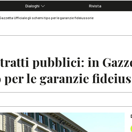
Dialoghi
Rivista
Dialoghi di Diritto dell'Economia
 Gazzetta Ufficiale gli schemi tipo per le garanzie fideiussorie
Editoriali
Articoli
Note
ratti pubblici: in Gazze
 per le garanzie fideiu