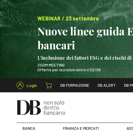
WEBINAR / 23 settembre
Nuove linee guida 
bancari
L’inclusione dei fattori ESG e dei rischi
ZOOM MEETING
Offerte per iscrizioni entro il 02/09
Cerca nel s
DB FORMAZIONE
DB ALERT
DB P
Login
WEBINAR / 23 settem
BANCA
FINANZA E MERCATI
ASS