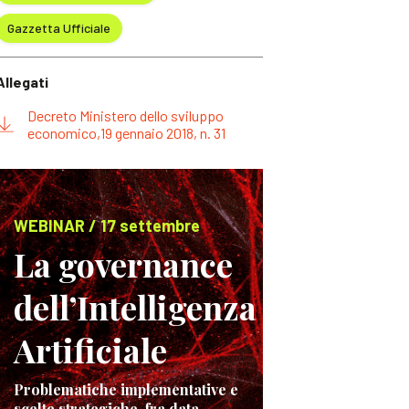
Gazzetta Ufficiale
Allegati
Decreto Ministero dello sviluppo
economico,19 gennaio 2018, n. 31
WEBINAR / 17 settembre
La governance
dell’Intelligenza
Artificiale
Problematiche implementative e
scelte strategiche, fra data