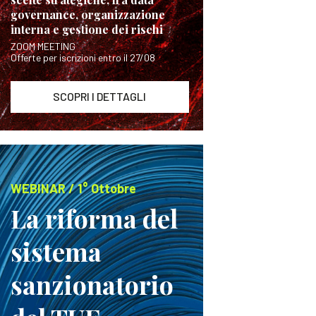
governance, organizzazione
interna e gestione dei rischi
ZOOM MEETING
Offerte per iscrizioni entro il 27/08
SCOPRI I DETTAGLI
WEBINAR / 1° Ottobre
La riforma del
sistema
sanzionatorio