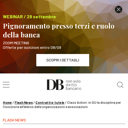
WEBINAR / 29 settembre
Pignoramento presso terzi e ruolo
della banca
ZOOM MEETING
Offerte per iscrizioni entro 08/09
SCOPRI I DETTAGLI
Cerca nel sito
WEBINAR / 29 settembre
Pignoramento presso terzi e ruolo della banca
SCOPRI I DETTAGLI
Home
/
Flash News
/
Contratti e tutele
/
Class Action: in GU la disciplina per
l’iscrizione all’elenco delle organizzazioni e associazioni
FLASH NEWS