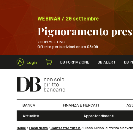
WEBINAR / 29 settembre
Pignoramento presso
ZOOM MEETING
Offerte per iscrizioni entro 08/09
Cerca nel s
DB FORMAZIONE
DB ALERT
DB P
Login
WEBINAR / 29 sett
BANCA
FINANZA E MERCATI
ASS
Attualità
Approfondimenti
Home
/
Flash News
/
Contratti e tutele
/
Class Action: differita a novemb