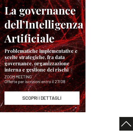
La governance
dell’Intelligenza
Artificiale
Problematiche implementative e
scelte strategiche, fra data
governance, organizzazione
interna e gestione dei rischi
ZOOM MEETING
Offerte per iscrizioni entro il 27/08
SCOPRI I DETTAGLI