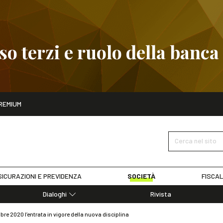
 terzi e ruolo della banca
ito
REMIUM
embre
Pignoramento presso terzi e ruolo della banca
SCOPRI I D
Cerca nel sito
ICURAZIONI E PREVIDENZA
SOCIETÀ
FISCAL
Dialoghi
Rivista
Dialoghi di Diritto dell'Economia
re 2020 l’entrata in vigore della nuova disciplina
Editoriali