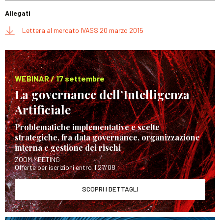
Allegati
Lettera al mercato IVASS 20 marzo 2015
WEBINAR / 17 settembre
La governance dell’Intelligenza
Artificiale
Problematiche implementative e scelte
strategiche, fra data governance, organizzazione
interna e gestione dei rischi
ZOOM MEETING
Offerte per iscrizioni entro il 27/08
SCOPRI I DETTAGLI