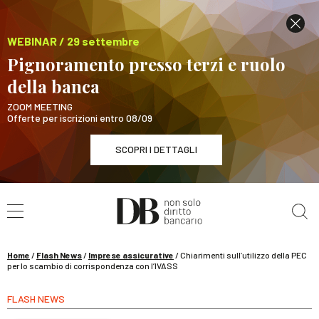
WEBINAR / 29 settembre
Pignoramento presso terzi e ruolo
della banca
ZOOM MEETING
Offerte per iscrizioni entro 08/09
SCOPRI I DETTAGLI
Cerca nel sito
WEBINAR / 29 settembre
Pignoramento presso terzi e ruolo della banca
SCOPRI I DETTAGLI
Home
/
Flash News
/
Imprese assicurative
/
Chiarimenti sull’utilizzo della PEC
per lo scambio di corrispondenza con l’IVASS
FLASH NEWS