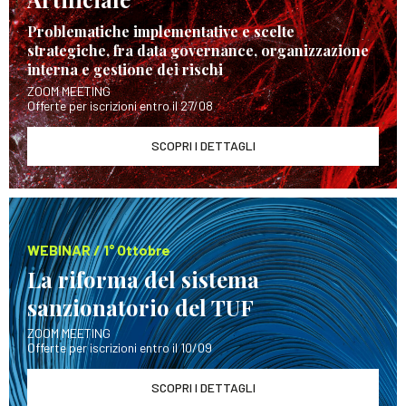
Problematiche implementative e scelte
strategiche, fra data governance, organizzazione
interna e gestione dei rischi
ZOOM MEETING
Offerte per iscrizioni entro il 27/08
SCOPRI I DETTAGLI
WEBINAR / 1° Ottobre
La riforma del sistema
sanzionatorio del TUF
ZOOM MEETING
Offerte per iscrizioni entro il 10/09
SCOPRI I DETTAGLI