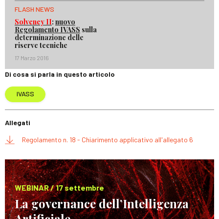
FLASH NEWS
Solvency II
:
nuovo
Regolamento IVASS
sulla
determinazione delle
riserve tecniche
17 Marzo 2016
Di cosa si parla in questo articolo
IVASS
Allegati
Regolamento n. 18 - Chiarimento applicativo all'allegato 6
WEBINAR / 17 settembre
La governance dell’Intelligenza
Artificiale