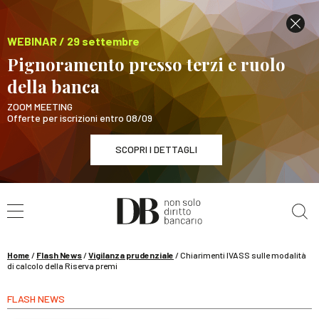
WEBINAR / 29 settembre
Pignoramento presso terzi e ruolo
della banca
ZOOM MEETING
Offerte per iscrizioni entro 08/09
SCOPRI I DETTAGLI
Cerca nel sito
WEBINAR / 29 settembre
Pignoramento presso terzi e ruolo della banca
SCOPRI I DETTAGLI
Home
/
Flash News
/
Vigilanza prudenziale
/
Chiarimenti IVASS sulle modalità
di calcolo della Riserva premi
FLASH NEWS